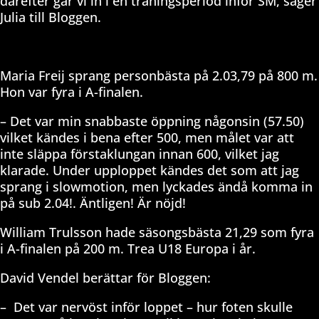
därefter går vi in i en träningsperiod inför SM, säger
Julia till Bloggen.
Maria Freij sprang personbästa på 2.03,79 på 800 m.
Hon var fyra i A-finalen.
– Det var min snabbaste öppning någonsin (57.50)
vilket kändes i bena efter 500, men målet var att
inte släppa förstaklungan innan 600, vilket jag
klarade. Under upploppet kändes det som att jag
sprang i slowmotion, men lyckades ändå komma in
på sub 2.04!. Äntligen! Är nöjd!
William Trulsson hade säsongsbästa 21,29 som fyra
i A-finalen på 200 m. Trea U18 Europa i år.
David Vendel berättar för Bloggen:
– Det var nervöst inför loppet – hur foten skulle