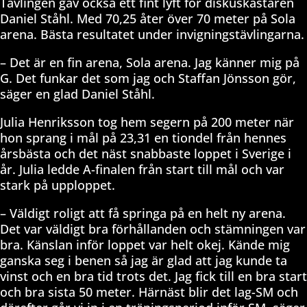
Tävlingen gav också ett fint lyft för diskuskastaren
Daniel Ståhl. Med 70,25 åter över 70 meter på Sola
arena. Bästa resultatet under invigningstävlingarna.
– Det är en fin arena, Sola arena. Jag känner mig på
G. Det funkar det som jag och Staffan Jönsson gör,
säger en glad Daniel Ståhl.
Julia Henriksson tog hem segern på 200 meter när
hon sprang i mål på 23,31 en tiondel från hennes
årsbästa och det näst snabbaste loppet i Sverige i
år. Julia ledde A-finalen från start till mål och var
stark på upploppet.
– Väldigt roligt att få springa på en helt ny arena.
Det var väldigt bra förhållanden och stämningen var
bra. Känslan inför loppet var helt okej. Kände mig
ganska seg i benen så jag är glad att jag kunde ta
vinst och en bra tid trots det. Jag fick till en bra start
och bra sista 50 meter. Härnäst blir det lag-SM och