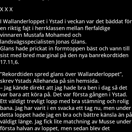
X X X
I Wallanderloppet i Ystad i veckan var det bäddat för
en riktig fajt i herrklassen mellan flerfaldige
vinnaren Mustafa Mohamed och
landsvägsspecialisten Jonas Glans.
Glans hade prickat in formtoppen bäst och vann till
sist med bred marginal på den nya banrekordtiden
17.11,6.
”Rekordtiden spred glans över Wallanderloppet”,
skrev Ystads Allehanda på sin hemsida.
– Jag kände direkt att jag hade bra ben i dag så det
var bara att köra på. Det var första gången i Ystad.
Ett väldigt trevligt lopp med bra stämning och rolig
bana. Jag har varit i en svacka ett tag nu, men under
detta loppet hade jag en bra och bättre känsla än på
väldigt länge. Jag fick lite matchning av Musse under
första halvan av loppet, men sedan blev det