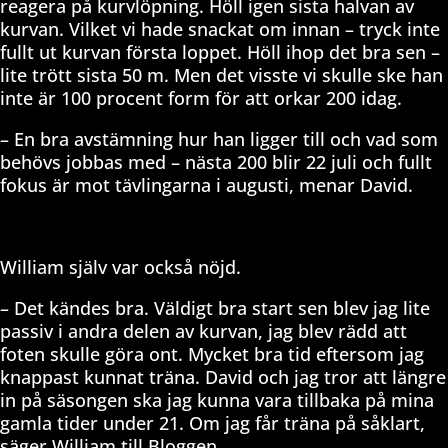
reagera på kurvlöpning. Höll igen sista halvan av
kurvan. Vilket vi hade snackat om innan – tryck inte
fullt ut kurvan första loppet. Höll ihop det bra sen –
lite trött sista 50 m. Men det visste vi skulle ske han
inte är 100 procent form för att orkar 200 idag.
– En bra avstämning hur han ligger till och vad som
behövs jobbas med – nästa 200 blir 22 juli och fullt
fokus är mot tävlingarna i augusti, menar David.
William själv var också nöjd.
– Det kändes bra. Väldigt bra start sen blev jag lite
passiv i andra delen av kurvan, jag blev rädd att
foten skulle göra ont. Mycket bra tid eftersom jag
knappast kunnat träna. David och jag tror att längre
in på säsongen ska jag kunna vara tillbaka på mina
gamla tider under 21. Om jag får träna på såklart,
säger William till Bloggen.