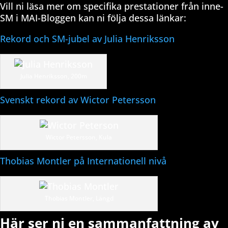
Vill ni läsa mer om specifika prestationer från inne-
SM i MAI-Bloggen kan ni följa dessa länkar:
Rekord och SM-jubel av Julia Henriksson
Julia Henriksson, 200m
Svenskt rekord av Wictor Petersson
Wictor Petersson, Kula
Thobias Montler på Internationell nivå
Thobias Montler, Längd
Här ser ni en sammanfattning av