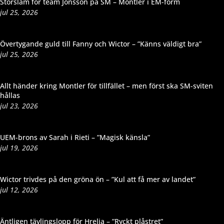
Storslam för team Jönsson på SM – Montler i EM-form
jul 25, 2026
Övertygande guld till Fanny och Wictor – ”Känns väldigt bra”
jul 25, 2026
Allt händer kring Montler för tillfället – men först ska SM-sviten
hållas
jul 23, 2026
UEM-brons av Sarah i Rieti – ”Magisk känsla”
jul 19, 2026
Wictor trivdes på den gröna ön – ”Kul att få mer av landet”
jul 12, 2026
Äntligen tävlingslopp för Hrelja – ”Ryckt plåstret”