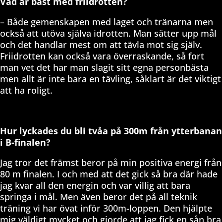
Vad är bäst med friidrotten?
– Både gemenskapen med laget och tränarna men
också att utöva själva idrotten. Man sätter upp mål
och det handlar mest om att tävla mot sig själv.
Friidrotten kan också vara överraskande, så fort
man vet det har man slagit sitt egna personbästa
men allt är inte bara en tävling, såklart är det viktigt
att ha roligt.
Hur lyckades du bli tvåa på 300m från ytterbanan
i B-finalen?
Jag tror det främst beror på min positiva energi från
80 m finalen. I och med att det gick så bra där hade
jag kvar all den energin och var villig att bara
springa i mål. Men även beror det på all teknik
träning vi har övat inför 300m-loppen. Den hjälpte
mig väldigt mycket och gjorde att jag fick en sån bra