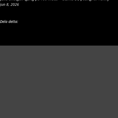
jun 8, 2026
Dela detta:
Richard Åkesson