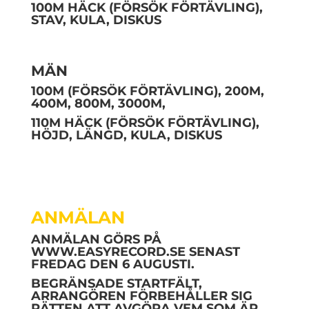
100M HÄCK (FÖRSÖK FÖRTÄVLING),
STAV, KULA, DISKUS
MÄN
100M (FÖRSÖK FÖRTÄVLING), 200M,
400M, 800M, 3000M,
110M HÄCK (FÖRSÖK FÖRTÄVLING),
HÖJD, LÄNGD, KULA, DISKUS
ANMÄLAN
ANMÄLAN GÖRS PÅ
WWW.EASYRECORD.SE
SENAST
FREDAG DEN 6 AUGUSTI.
BEGRÄNSADE STARTFÄLT,
ARRANGÖREN FÖRBEHÅLLER SIG
RÄTTEN ATT AVGÖRA VEM SOM ÄR