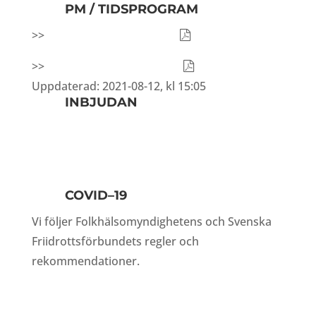
PM / TIDSPROGRAM
>>
Ladda ner Tävlings-PM
>>
Ladda ner Tidsprogram
Uppdaterad: 2021-08-12, kl 15:05
INBJUDAN
Inbjudan Malmö Invitational.
>>
Till inbjudan!
>>
Ladda ner Inbjudan
COVID–19
Vi följer Folkhälsomyndighetens och Svenska
Friidrottsförbundets regler och
rekommendationer.
>>
Läs mer!