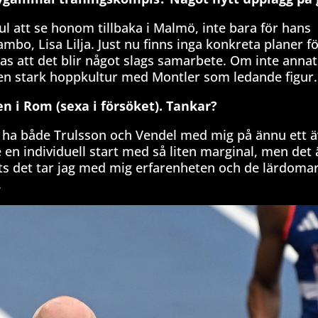
kul att se honom tillbaka i Malmö, inte bara för hans
mbo, Lisa Lilja. Just nu finns inga konkreta planer f
s att det blir något slags samarbete. Om inte annat
 en stark hoppkultur med Montler som ledande figur.
n i Rom (sexa i försöket). Tankar?
tt ha både Trulsson och Vendel med mig på ännu ett ä
e en individuell start med så liten marginal, men det ä
ots det tar jag med mig erfarenheten och de lärdomar 
.