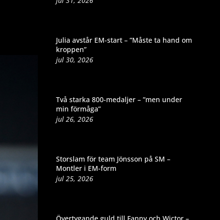
jul 31, 2026
Julia avstår EM-start – ”Måste ta hand om
kroppen”
jul 30, 2026
Två starka 800-medaljer – ”men under
min förmåga”
jul 26, 2026
Storslam för team Jönsson på SM –
Montler i EM-form
jul 25, 2026
Övertygande guld till Fanny och Wictor –