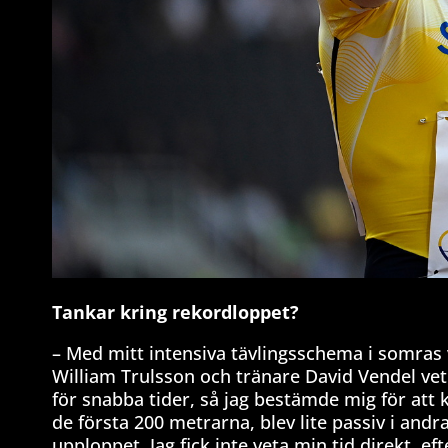
Tankar kring rekordloppet?
– Med mitt intensiva tävlingsschema i somras v
William Trulsson och tränare David Vendel vet
för snabba tider, så jag bestämde mig för att 
de första 200 metrarna, blev lite passiv i and
upploppet. Jag fick inte veta min tid direkt, e