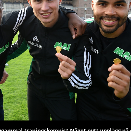
nygammal träningskompis? Något nytt upplägg på