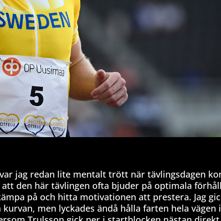
ar jag redan lite mentalt trött när tävlingsdagen ko
 att den här tävlingen ofta bjuder på optimala förhå
kämpa på och hitta motivationen att prestera. Jag gic
ra kurvan, men lyckades ändå hålla farten hela vägen 
ftersom Trulsson gick ner i startblocken nästan direkt 