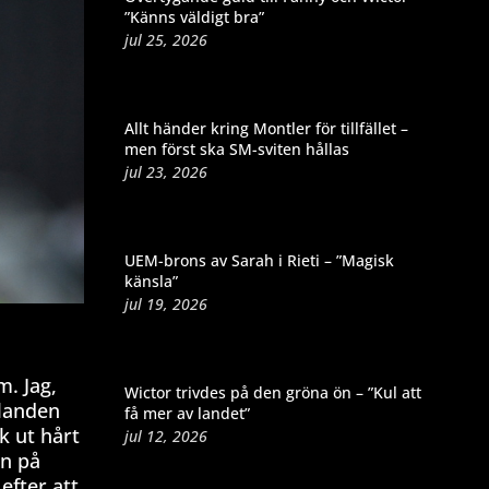
”Känns väldigt bra”
jul 25, 2026
Allt händer kring Montler för tillfället –
men först ska SM-sviten hållas
jul 23, 2026
UEM-brons av Sarah i Rieti – ”Magisk
känsla”
jul 19, 2026
m. Jag,
Wictor trivdes på den gröna ön – ”Kul att
llanden
få mer av landet”
k ut hårt
jul 12, 2026
in på
efter att