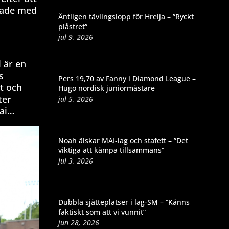
irade med
Äntligen tävlingslopp för Hrelja – ”Ryckt
plåstret”
jul 9, 2026
l är en
s
Pers 19,70 av Fanny i Diamond League –
t och
Hugo nordisk juniormästare
ter
jul 5, 2026
bai…
Noah älskar MAI-lag och stafett – ”Det
viktiga att kämpa tillsammans”
jul 3, 2026
Dubbla sjätteplatser i lag-SM – ”Känns
faktiskt som att vi vunnit”
jun 28, 2026