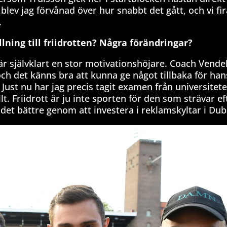
n blev jag förvånad över hur snabbt det gått, och vi f
.
ning till friidrotten? Några förändringar?
 är självklart en stor motivationshöjare. Coach Vende
ch det känns bra att kunna ge något tillbaka för han
ust nu har jag precis tagit examen från universitete
llt. Friidrott är ju inte sporten för den som strävar ef
det bättre genom att investera i reklamskyltar i Du