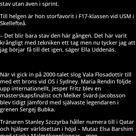
stav utan även i sprint.
Till helgen är hon storfavorit i F17-klassen vid USM i
Skellefteå.
– Det blir bara stav den här gången. Det har varit
krångligt med tekniken ett tag men nu tycker jag att
jag börjar få till det igen, säger Ella Uddenäs.
När vi gick in på 2000-talet slog Vala Flosadottir till
med ett brons vid OS i Sydney. Maria Rendin följde
upp internationellt, Jesper Fritz blev en
mästerskapsfinalist och Melker Svärd-Jacobsson
blev tidigt jämförd med självaste legendaren i
grenen Sergej Bubka.
Tränaren Stanley Szczyrba håller numera till i Qatar
och hjälper världsettan i höjd – Mutaz Elsa Barshim
med starka Malmökoppliongar – men