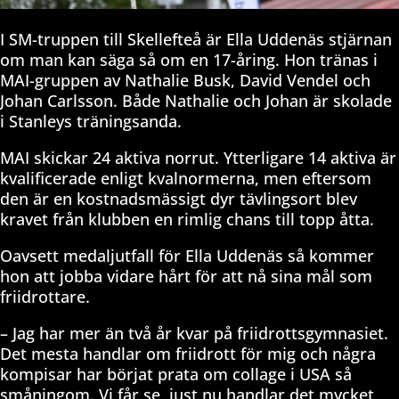
I SM-truppen till Skellefteå är Ella Uddenäs stjärnan
om man kan säga så om en 17-åring. Hon tränas i
MAI-gruppen av Nathalie Busk, David Vendel och
Johan Carlsson. Både Nathalie och Johan är skolade
i Stanleys träningsanda.
MAI skickar 24 aktiva norrut. Ytterligare 14 aktiva är
kvalificerade enligt kvalnormerna, men eftersom
den är en kostnadsmässigt dyr tävlingsort blev
kravet från klubben en rimlig chans till topp åtta.
Oavsett medaljutfall för Ella Uddenäs så kommer
hon att jobba vidare hårt för att nå sina mål som
friidrottare.
– Jag har mer än två år kvar på friidrottsgymnasiet.
Det mesta handlar om friidrott för mig och några
kompisar har börjat prata om collage i USA så
småningom. Vi får se, just nu handlar det mycket