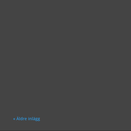
Richard Åkesson
Richard Åkesson
« Äldre inlägg