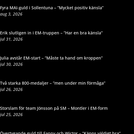
Fyra MAI-guld i Sollentuna – ”Mycket positiv känsla”
aug 3, 2026
Erik slutligen in i EM-truppen – ”Har en bra känsla”
jul 31, 2026
Julia avstår EM-start – ”Måste ta hand om kroppen”
jul 30, 2026
Två starka 800-medaljer – ”men under min förmåga”
jul 26, 2026
Storslam för team Jönsson på SM – Montler i EM-form
jul 25, 2026
Övertygande guld till Fanny och Wictor – ”Känns väldigt bra”