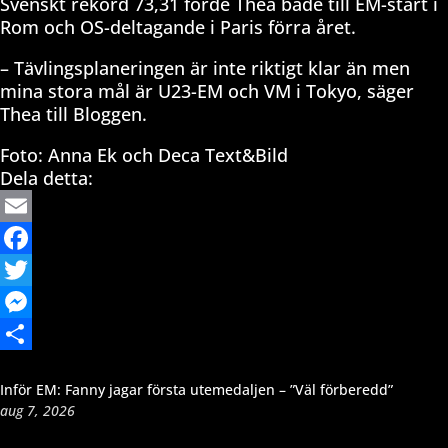
Svenskt rekord 73,31 förde Thea både till EM-start i
Rom och OS-deltagande i Paris förra året.
– Tävlingsplaneringen är inte riktigt klar än men
mina stora mål är U23-EM och VM i Tokyo, säger
Thea till Bloggen.
Foto: Anna Ek och Deca Text&Bild
Dela detta:
Email
Facebook
Twitter
Messenger
Dela
Inför EM: Fanny jagar första utemedaljen – ”Väl förberedd”
aug 7, 2026