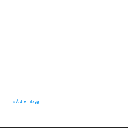
Richard Åkesson
Richard Åkesson
« Äldre inlägg