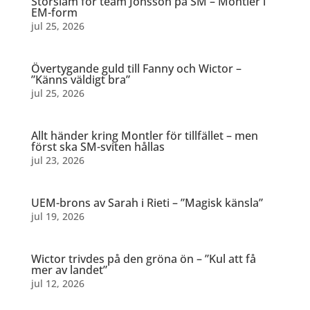
Storslam för team Jönsson på SM – Montler i
EM-form
jul 25, 2026
Övertygande guld till Fanny och Wictor –
”Känns väldigt bra”
jul 25, 2026
Allt händer kring Montler för tillfället – men
först ska SM-sviten hållas
jul 23, 2026
UEM-brons av Sarah i Rieti – ”Magisk känsla”
jul 19, 2026
Wictor trivdes på den gröna ön – ”Kul att få
mer av landet”
jul 12, 2026