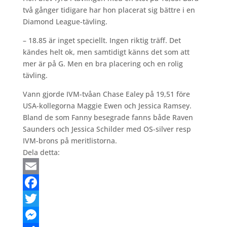
två gånger tidigare har hon placerat sig bättre i en
Diamond League-tävling.
– 18.85 är inget speciellt. Ingen riktig träff. Det
kändes helt ok, men samtidigt känns det som att
mer är på G. Men en bra placering och en rolig
tävling.
Vann gjorde IVM-tvåan Chase Ealey på 19,51 före
USA-kollegorna Maggie Ewen och Jessica Ramsey.
Bland de som Fanny besegrade fanns både Raven
Saunders och Jessica Schilder med OS-silver resp
IVM-brons på meritlistorna.
Dela detta:
Email
Facebook
Twitter