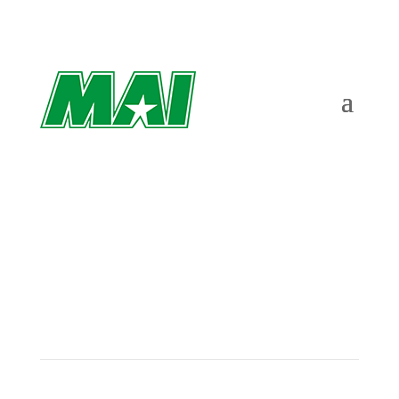
Fanny hade koll på vindarna i Doha –
”Påverkades inte”
av
Richard Åkesson
|
maj 14, 2022