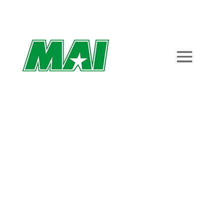
FORMIAGÄNGET
JOBBAR PÅ:
”4X100M-GULDET
HÖR HEMMA I