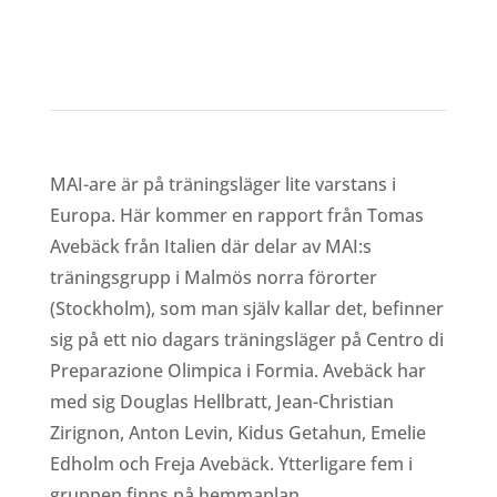
MALMÖ”
av
Richard Åkesson
|
maj 1, 2022
MAI-are är på träningsläger lite varstans i
Europa. Här kommer en rapport från Tomas
Avebäck från Italien där delar av MAI:s
träningsgrupp i Malmös norra förorter
(Stockholm), som man själv kallar det, befinner
sig på ett nio dagars träningsläger på Centro di
Preparazione Olimpica i Formia. Avebäck har
med sig Douglas Hellbratt, Jean-Christian
Zirignon, Anton Levin, Kidus Getahun, Emelie
Edholm och Freja Avebäck. Ytterligare fem i
gruppen finns på hemmaplan.