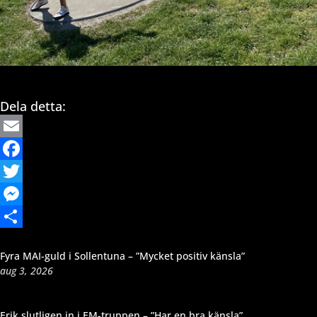
Dela detta:
Email
Facebook
Twitter
Messenger
Dela
Fyra MAI-guld i Sollentuna – ”Mycket positiv känsla”
aug 3, 2026
Erik slutligen in i EM-truppen – ”Har en bra känsla”