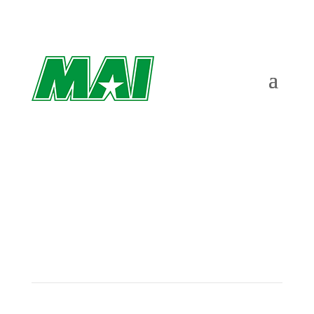
Fyra MAI-are till Budapest – ”Vi ska släppa
loss ordentligt”
av
Richard Åkesson
|
aug 18, 2023