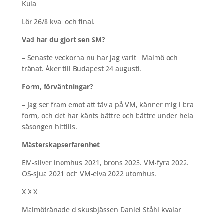
Kula
Lör 26/8 kval och final.
Vad har du gjort sen SM?
– Senaste veckorna nu har jag varit i Malmö och
tränat. Åker till Budapest 24 augusti.
Form, förväntningar?
– Jag ser fram emot att tävla på VM, känner mig i bra
form, och det har känts bättre och bättre under hela
säsongen hittills.
Mästerskapserfarenhet
EM-silver inomhus 2021, brons 2023. VM-fyra 2022.
OS-sjua 2021 och VM-elva 2022 utomhus.
X X X
Malmötränade diskusbjässen Daniel Ståhl kvalar