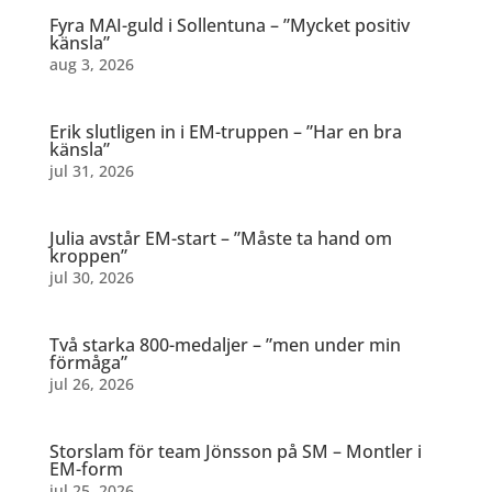
Fyra MAI-guld i Sollentuna – ”Mycket positiv
känsla”
aug 3, 2026
Erik slutligen in i EM-truppen – ”Har en bra
känsla”
jul 31, 2026
Julia avstår EM-start – ”Måste ta hand om
kroppen”
jul 30, 2026
Två starka 800-medaljer – ”men under min
förmåga”
jul 26, 2026
Storslam för team Jönsson på SM – Montler i
EM-form
jul 25, 2026