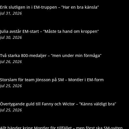
Erik slutligen in i EM-truppen – ”Har en bra känsla”
jul 31, 2026
Julia avstår EM-start – ”Måste ta hand om kroppen”
jul 30, 2026
Två starka 800-medaljer – ”men under min förmåga”
jul 26, 2026
Storslam för team Jönsson på SM – Montler i EM-form
jul 25, 2026
Övertygande guld till Fanny och Wictor – ”Känns väldigt bra”
jul 25, 2026
Allt händer kring Montler för tillfället – men först ska SM-sviten