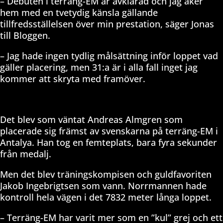
– Debuten i terräng-EM är avklarad och jag åker
hem med en tvetydig känsla gällande
tillfredsställelsen över min prestation, säger Jonas
till Bloggen.
– Jag hade ingen tydlig målsättning inför loppet vad
gäller placering, men 31:a är i alla fall inget jag
kommer att skryta med framöver.
Det blev som väntat Andreas Almgren som
placerade sig främst av svenskarna på terräng-EM i
Antalya. Han tog en femteplats, bara fyra sekunder
från medalj.
Men det blev träningskompisen och guldfavoriten
Jakob Ingebrigtsen som vann. Norrmannen hade
kontroll hela vägen i det 7832 meter långa loppet.
– Terräng-EM har varit mer som en ”kul” grej och ett