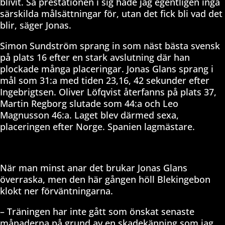
blivit. Så prestationen i sig hade jag egentligen inga
särskilda målsättningar för, utan det fick bli vad det
blir, säger Jonas.
Simon Sundström sprang in som näst bästa svensk
på plats 16 efter en stark avslutning där han
plockade många placeringar. Jonas Glans sprang i
mål som 31:a med tiden 23,16, 42 sekunder efter
Ingebrigtsen. Oliver Löfqvist återfanns på plats 37,
Martin Regborg slutade som 44:a och Leo
Magnusson 46:a. Laget blev därmed sexa,
placeringen efter Norge. Spanien lagmästare.
När man minst anar det brukar Jonas Glans
överraska, men den här gången höll Blekingebon
klokt ner förväntningarna.
– Träningen har inte gått som önskat senaste
månaderna på grund av en skadekänning som jag