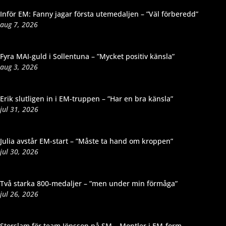
Dela
Inför EM: Fanny jagar första utemedaljen – ”Väl förberedd”
aug 7, 2026
Fyra MAI-guld i Sollentuna – ”Mycket positiv känsla”
aug 3, 2026
Erik slutligen in i EM-truppen – ”Har en bra känsla”
jul 31, 2026
Julia avstår EM-start – ”Måste ta hand om kroppen”
jul 30, 2026
Två starka 800-medaljer – ”men under min förmåga”
jul 26, 2026
Storslam för team Jönsson på SM – Montler i EM-form