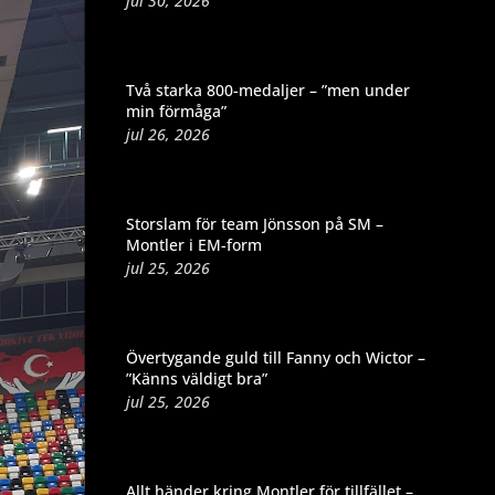
jul 30, 2026
Två starka 800-medaljer – ”men under
min förmåga”
jul 26, 2026
Storslam för team Jönsson på SM –
Montler i EM-form
jul 25, 2026
Övertygande guld till Fanny och Wictor –
”Känns väldigt bra”
jul 25, 2026
Allt händer kring Montler för tillfället –