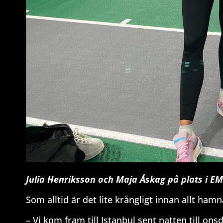
Julia Henriksson och Maja Åskag på plats i EM
Som alltid är det lite krångligt innan allt ham
– Vi kom fram till Istanbul sent natten till ons