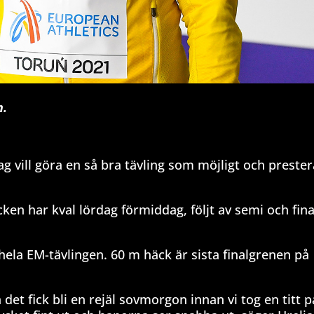
n.
ch jag vill göra en så bra tävling som möjligt och prest
ken har kval lördag förmiddag, följt av semi och fina
 hela EM-tävlingen. 60 m häck är sista finalgrenen på
 det fick bli en rejäl sovmorgon innan vi tog en titt p