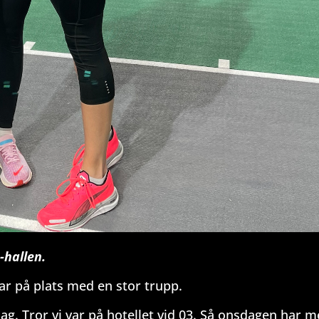
-hallen.
nar på plats med en stor trupp.
dag. Tror vi var på hotellet vid 03. Så onsdagen har m