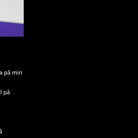
era på min
l på
å