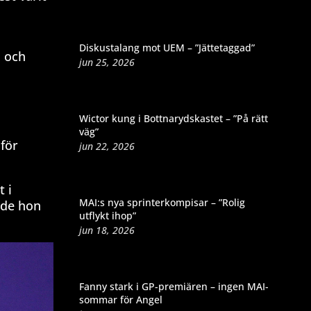
Diskustalang mot UEM – ”Jättetaggad”
n och
jun 25, 2026
Wictor kung i Bottnarydskastet – ”På rätt
väg”
 för
jun 22, 2026
 i
MAI:s nya sprinterkompisar – ”Rolig
ade hon
utflykt ihop”
jun 18, 2026
Fanny stark i GP-premiären – ingen MAI-
sommar för Angel