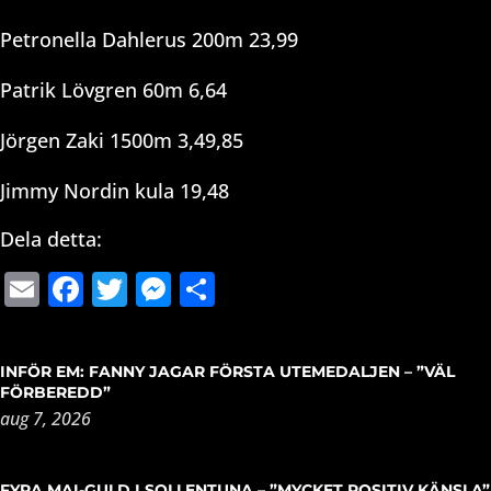
Petronella Dahlerus 200m 23,99
Patrik Lövgren 60m 6,64
Jörgen Zaki 1500m 3,49,85
Jimmy Nordin kula 19,48
Dela detta:
Email
Facebook
Twitter
Messenger
Dela
INFÖR EM: FANNY JAGAR FÖRSTA UTEMEDALJEN – ”VÄL
FÖRBEREDD”
aug 7, 2026
FYRA MAI-GULD I SOLLENTUNA – ”MYCKET POSITIV KÄNSLA”