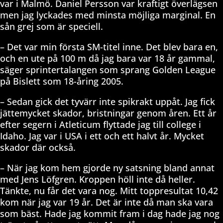
var i Malmö. Daniel Persson var kraftigt överlägsen
men jag lyckades med minsta möjliga marginal. En
sån grej som är speciell.
– Det var min första SM-titel inne. Det blev bara en,
och en ute på 100 m då jag bara var 18 år gammal,
säger sprintertalangen som sprang Golden League
på Bislett som 18-åring 2005.
– Sedan gick det tyvärr inte spikrakt uppåt. Jag fick
jättemycket skador, bristningar genom åren. Ett år
efter segern i Atleticum flyttade jag till college i
Idaho. Jag var i USA i ett och ett halvt år. Mycket
skador där också.
– När jag kom hem gjorde ny satsning bland annat
med Jens Löfgren. Kroppen höll inte då heller.
Tänkte, nu får det vara nog. Mitt toppresultat 10,42
kom när jag var 19 år. Det är inte då man ska vara
som bäst. Hade jag kommit fram i dag hade jag nog