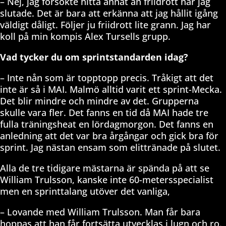
– Nej, jag försökte hitta annat än friidrott när jag
slutade. Det är bara att erkänna att jag hållit igång
väldigt dåligt. Följer ju friidrott lite grann. Jag har
koll på min kompis Alex Tursells grupp.
Vad tycker du om sprintstandarden idag?
– Inte nån som är topptopp precis. Tråkigt att det
inte är så i MAI. Malmö alltid varit ett sprint-Mecka.
Det blir mindre och mindre av det. Grupperna
skulle vara fler. Det fanns en tid då MAI hade tre
fulla träningsheat en lördagmorgon. Det fanns en
anledning att det var bra årgångar och gick bra för
sprint. Jag nästan ensam som elittränade på slutet.
Alla de tre tidigare mästarna är spända på att se
William Trulsson, kanske inte 60-metersspecialist
men en sprinttalang utöver det vanliga,
– Lovande med William Trulsson. Man får bara
hoppas att han får fortsätta utvecklas i lugn och ro.