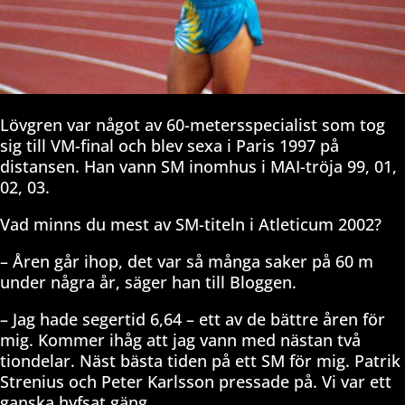
Lövgren var något av 60-metersspecialist som tog
sig till VM-final och blev sexa i Paris 1997 på
distansen. Han vann SM inomhus i MAI-tröja 99, 01,
02, 03.
Vad minns du mest av SM-titeln i Atleticum 2002?
– Åren går ihop, det var så många saker på 60 m
under några år, säger han till Bloggen.
– Jag hade segertid 6,64 – ett av de bättre åren för
mig. Kommer ihåg att jag vann med nästan två
tiondelar. Näst bästa tiden på ett SM för mig. Patrik
Strenius och Peter Karlsson pressade på. Vi var ett
ganska hyfsat gäng.