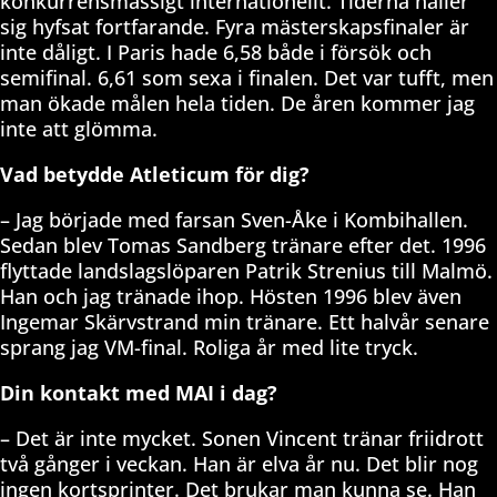
konkurrensmässigt internationellt. Tiderna håller
sig hyfsat fortfarande. Fyra mästerskapsfinaler är
inte dåligt. I Paris hade 6,58 både i försök och
semifinal. 6,61 som sexa i finalen. Det var tufft, men
man ökade målen hela tiden. De åren kommer jag
inte att glömma.
Vad betydde Atleticum för dig?
– Jag började med farsan Sven-Åke i Kombihallen.
Sedan blev Tomas Sandberg tränare efter det. 1996
flyttade landslagslöparen Patrik Strenius till Malmö.
Han och jag tränade ihop. Hösten 1996 blev även
Ingemar Skärvstrand min tränare. Ett halvår senare
sprang jag VM-final. Roliga år med lite tryck.
Din kontakt med MAI i dag?
– Det är inte mycket. Sonen Vincent tränar friidrott
två gånger i veckan. Han är elva år nu. Det blir nog
ingen kortsprinter. Det brukar man kunna se. Han