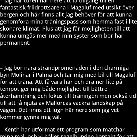
– Jag har turen här nere att få tillgång till en
fantastisk friidrottsarena i Magaluf med utsikt över
bergen och här finns allt jag behöver för att kunna
genomföra mina träningspass som hemma fast i lite
skönare klimat. Plus att jag får möjligheten till att
kunna umgås mer med min syster som bor här
permanent.
– Jag bor nära strandpromenaden i den charmiga
byn Molinar i Palma och tar mig med bil till Magaluf
för att träna. Att få vara här och dra ner lite på
tempot ger mig både möjlighet till bättre
återhämtning och fokus till träningen men också tid
till att få njuta av Mallorcas vackra landskap på
vägen. Det finns ett lugn här nere som jag vet
kommer gynna mig väl.
– Kenth har utformat ett program som matchar
mina mål, och vi håller regelbunden kontakt för att