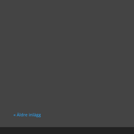
Richard Åkesson
Richard Åkesson
« Äldre inlägg