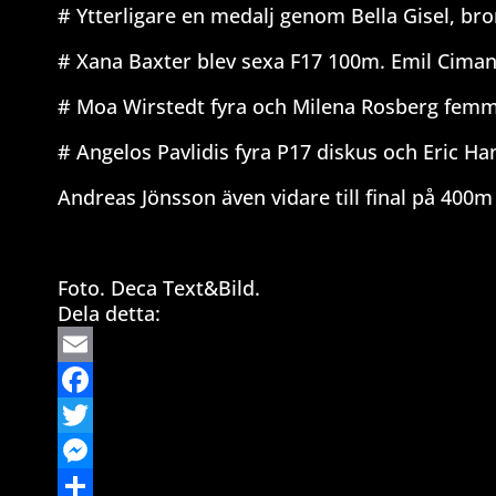
# Ytterligare en medalj genom Bella Gisel, bro
# Xana Baxter blev sexa F17 100m. Emil Cima
# Moa Wirstedt fyra och Milena Rosberg fem
# Angelos Pavlidis fyra P17 diskus och Eric Ha
Andreas Jönsson även vidare till final på 400m
Foto. Deca Text&Bild.
Dela detta:
Email
Facebook
Twitter
Messenger