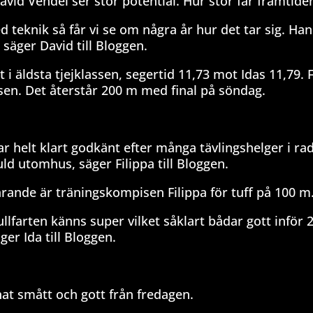
avid Vendel ser stor potential. Hur stor får framtiden
d teknik så får vi se om några år hur det tar sig. Han
, säger David till Bloggen.
ert i äldsta tjejklassen, segertid 11,73 mot Idas 11,79. 
assen. Det återstår 200 m med final på söndag.
ar helt klart godkänt efter många tävlingshelger i ra
guld utomhus, säger Filippa till Bloggen.
farande är träningskompisen Filippa för tuff på 100 m
lfarten känns super vilket såklart bådar gott inför 
ger Ida till Bloggen.
nat smått och gott från fredagen.