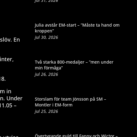
jul 31, 2026
Julia avstår EM-start – ”Måste ta hand om
kroppen”
jul 30, 2026
Eslöv. En
inter,
Två starka 800-medaljer – ”men under
min förmåga”
jul 26, 2026
18.
om in
en. Under
Storslam för team Jönsson på SM –
11.05 –
Montler i EM-form
jul 25, 2026
Övertygande guld till Fanny och Wictor –