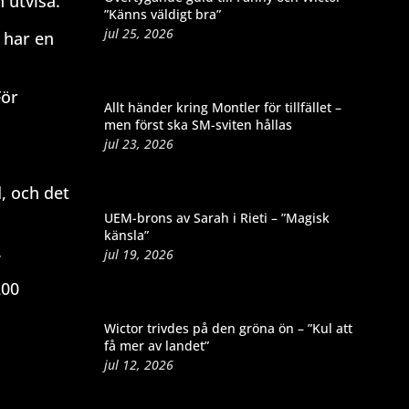
 utvisa.
”Känns väldigt bra”
jul 25, 2026
 har en
För
Allt händer kring Montler för tillfället –
men först ska SM-sviten hållas
jul 23, 2026
d, och det
UEM-brons av Sarah i Rieti – ”Magisk
känsla”
.
jul 19, 2026
200
Wictor trivdes på den gröna ön – ”Kul att
få mer av landet”
jul 12, 2026