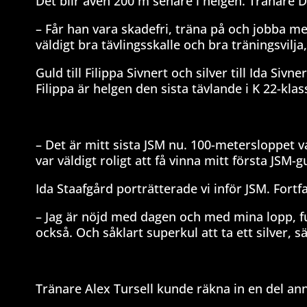
Det blir även 200 m senare i helgen. Tränare D
– Får han vara skadefri, träna på och jobba me
väldigt bra tävlingsskalle och bra träningsvilja
Guld till Filippa Sivnert och silver till Ida Sivn
Filippa är helgen den sista tävlande i K 22-kl
– Det är mitt sista JSM nu. 100-metersloppet v
var väldigt roligt att få vinna mitt första JSM-
Ida Staafgård porträtterade vi inför JSM. Fort
– Jag är nöjd med dagen och med mina lopp, ful
också. Och såklart superkul att ta ett silver, sä
Tränare Alex Tursell kunde räkna in en del an