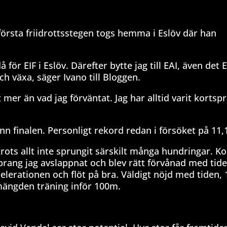
första friidrottsstegen togs hemma i Eslöv där han
 för EIF i Eslöv. Därefter bytte jag till EAI, även det 
h växa, säger Ivano till Bloggen.
t mer än vad jag förväntat. Jag har alltid varit kortspr
n finalen. Personligt rekord redan i försöket på 11,
 trots allt inte sprungit särskilt många hundringar. K
sprang jag avslappnat och blev rätt förvånad med tid
accelerationen och flöt på bra. Väldigt nöjd med tiden, 
 mängden träning inför 100m.