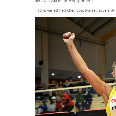
det även 200 m för MAI-sprintern.
– 60 m var ett helt okej lopp, lite seg acceler