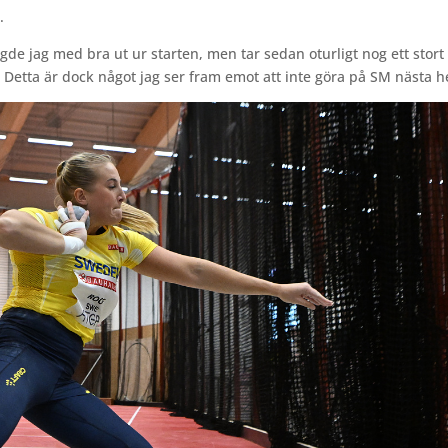
.
ängde jag med bra ut ur starten, men tar sedan oturligt nog ett stort
. Detta är dock något jag ser fram emot att inte göra på SM nästa h