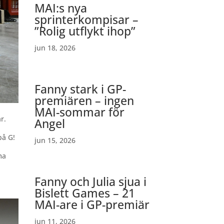
MAI:s nya
sprinterkompisar –
”Rolig utflykt ihop”
jun 18, 2026
Fanny stark i GP-
premiären – ingen
MAI-sommar för
r.
Angel
på G!
jun 15, 2026
ma
Fanny och Julia sjua i
Bislett Games – 21
MAI-are i GP-premiär
jun 11, 2026