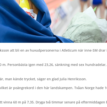
son att bli en av huvudpersonerna i Atleticum när inne-SM drar 
0 m. Personbästa igen med 23,26, sänkning med sex hundradelar,
 här, man kände trycket, säger en glad Julia Henriksson.
vilket är poängrekord i den här landskampen. Tvåan Norge hade 
tt vinna 60 m på 7,35. Dryga två timmar senare på eftermiddagen 