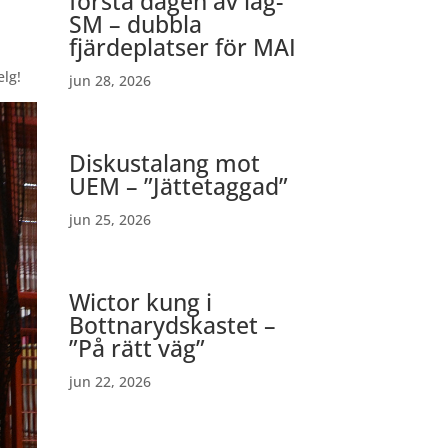
första dagen av lag-
SM – dubbla
fjärdeplatser för MAI
elg!
jun 28, 2026
Diskustalang mot
UEM – ”Jättetaggad”
jun 25, 2026
Wictor kung i
Bottnarydskastet –
”På rätt väg”
jun 22, 2026