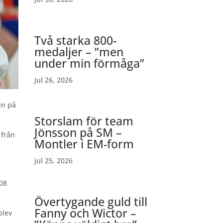
Två starka 800-
medaljer – ”men
under min förmåga”
jul 26, 2026
in på
Storslam för team
Jönsson på SM –
 från
Montler i EM-form
jul 25, 2026
108
Övertygande guld till
Fanny och Wictor –
blev