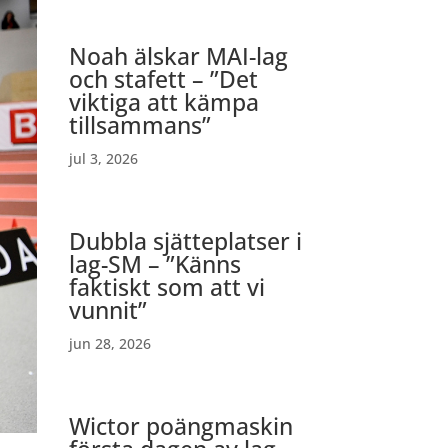
Noah älskar MAI-lag
och stafett – ”Det
viktiga att kämpa
tillsammans”
jul 3, 2026
Dubbla sjätteplatser i
lag-SM – ”Känns
faktiskt som att vi
vunnit”
jun 28, 2026
Wictor poängmaskin