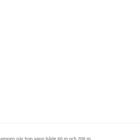
rdenkampen – ”känns helt fantastiskt
nkampen när hon vann både 60 m och 200 m.