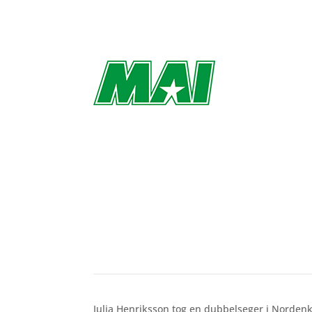
Julia dubbelvinnare i No
av
Richard Åkesson
|
feb 12, 2023
Julia Henriksson tog en dubbelseger i Norde