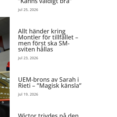
”Känns väldigt bra”
jul 25, 2026
Allt händer kring
Montler för tillfället –
men först ska SM-
sviten hållas
jul 23, 2026
UEM-brons av Sarah i
Rieti – ”Magisk känsla”
jul 19, 2026
Wictor trivdes på den