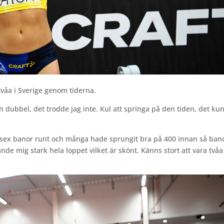
tvåa i Sverige genom tiderna.
en dubbel, det trodde jag inte. Kul att springa på den tiden, det ku
ar sex banor runt och många hade sprungit bra på 400 innan så ban
de mig stark hela loppet vilket är skönt. Känns stort att vara tvåa