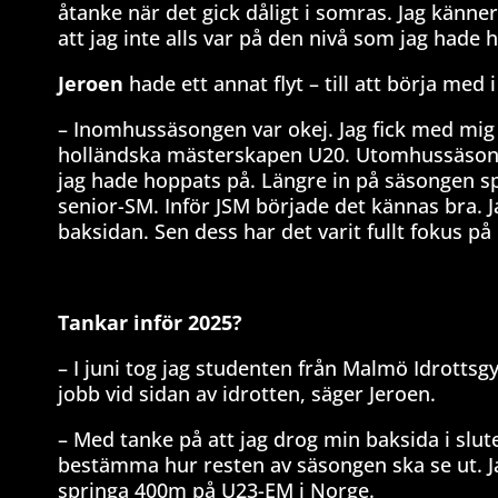
åtanke när det gick dåligt i somras. Jag känne
att jag inte alls var på den nivå som jag hade 
Jeroen
hade ett annat flyt – till att börja med i 
– Inomhussäsongen var okej. Jag fick med mig
holländska mästerskapen U20. Utomhussäsongen
jag hade hoppats på. Längre in på säsongen s
senior-SM. Inför JSM började det kännas bra. J
baksidan. Sen dess har det varit fullt fokus på 
Tankar inför 2025?
– I juni tog jag studenten från Malmö Idrottsg
jobb vid sidan av idrotten, säger Jeroen.
– Med tanke på att jag drog min baksida i slu
bestämma hur resten av säsongen ska se ut. Ja
springa 400m på U23-EM i Norge.