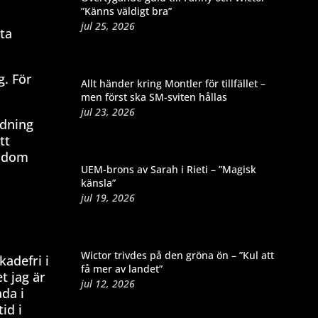
”Känns väldigt bra”
jul 25, 2026
sta
g. För
Allt händer kring Montler för tillfället –
men först ska SM-sviten hållas
jul 23, 2026
edning
tt
å dom
UEM-brons av Sarah i Rieti – ”Magisk
känsla”
jul 19, 2026
Wictor trivdes på den gröna ön – ”Kul att
kadefri i
få mer av landet”
t jag är
jul 12, 2026
da i
id i