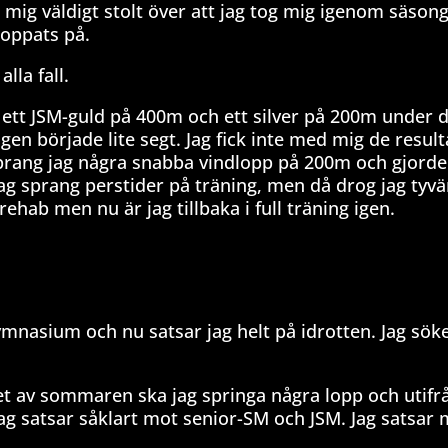
r mig väldigt stolt över att jag tog mig igenom säson
hoppats på.
alla fall.
 ett JSM-guld på 400m och ett silver på 200m under 
 började lite segt. Jag fick inte med mig de resul
prang jag några snabba vindlopp på 200m och gjorde 
ag sprang perstider på träning, men då drog jag tyvä
rehab men nu är jag tillbaka i full träning igen.
ymnasium och nu satsar jag helt på idrotten. Jag söke
tet av sommaren ska jag springa några lopp och utifr
g satsar såklart mot senior-SM och JSM. Jag satsar 