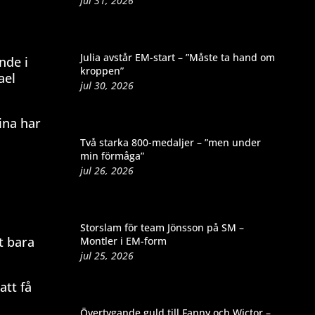
jul 31, 2026
Julia avstår EM-start – ”Måste ta hand om
nde i
kroppen”
ael
jul 30, 2026
ina har
Två starka 800-medaljer – ”men under
min förmåga”
jul 26, 2026
Storslam för team Jönsson på SM –
t bara
Montler i EM-form
jul 25, 2026
att få
Övertygande guld till Fanny och Wictor –