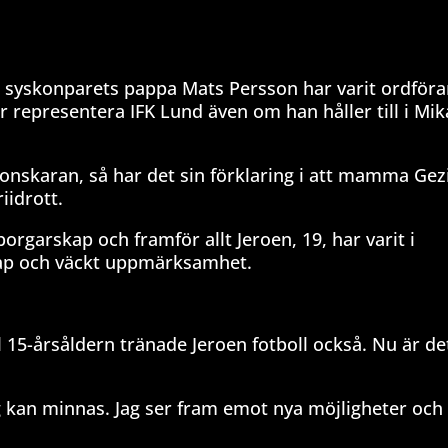
ch syskonparets pappa Mats Persson har varit ordföra
r representera IFK Lund även om han håller till i Mik
onskaran, så har det sin förklaring i att mamma Gez
iidrott.
rgarskap och framför allt Jeroen, 19, har varit i
ap och väckt uppmärksamhet.
l 15-årsåldern tränade Jeroen fotboll också. Nu är de
jag kan minnas. Jag ser fram emot nya möjligheter och 