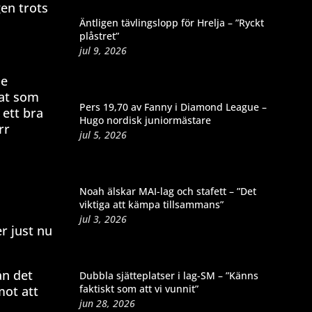
gen trots
Äntligen tävlingslopp för Hrelja – ”Ryckt
plåstret”
jul 9, 2026
de
tat som
Pers 19,70 av Fanny i Diamond League –
ett bra
Hugo nordisk juniormästare
rr
jul 5, 2026
Noah älskar MAI-lag och stafett – ”Det
viktiga att kämpa tillsammans”
jul 3, 2026
r just nu
ån det
Dubbla sjätteplatser i lag-SM – ”Känns
faktiskt som att vi vunnit”
mot att
jun 28, 2026