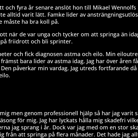
t och fyra år senare anslöt hon till Mikael Wennolfs
te alltid varit lätt. Famke lider av ansträngningsutlö
 måste ha bra koll på.
ott när de var unga och tycker om att springa än ida
 på friidrott och bli sprinter.
heter och fick diagnosen astma och eilo. Min eiloutr
 främst bara lider av astma idag. Jag har över åren få
. Den påverkar min vardag. Jag utreds fortfarande d
ilo.
 mig men genom professionell hjälp så har jag varit s
äsong för mig. Jag har lyckats hålla mig skadefri vilke
rna jag sprang i år. Dock var jag med om en stor ska
 från att springa på flera månader. Det hade jag allt