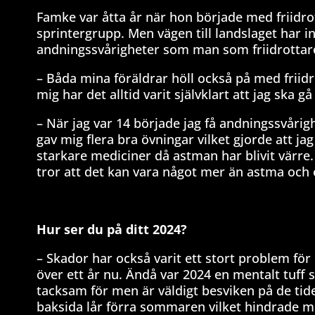
Famke var åtta år när hon började med friidrot
sprintergrupp. Men vägen till landslaget har in
andningssvårigheter som man som friidrottare
– Båda mina föräldrar höll också på med friidr
mig har det alltid varit självklart att jag ska gå
– När jag var 14 började jag få andningssvårig
gav mig flera bra övningar vilket gjorde att jag
starkare mediciner då astman har blivit värre
tror att det kan vara något mer än astma och e
Hur ser du på ditt 2024?
– Skador har också varit ett stort problem för
över ett år nu. Ändå var 2024 en mentalt tuff s
tacksam för men är väldigt besviken på de tide
baksida lår förra sommaren vilket hindrade mig