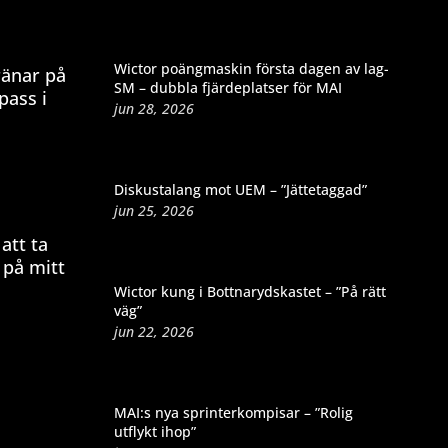
Wictor poängmaskin första dagen av lag-
ränar på
SM – dubbla fjärdeplatser för MAI
pass i
jun 28, 2026
Diskustalang mot UEM – ”Jättetaggad”
jun 25, 2026
att ta
 på mitt
Wictor kung i Bottnarydskastet – ”På rätt
väg”
jun 22, 2026
MAI:s nya sprinterkompisar – ”Rolig
utflykt ihop”