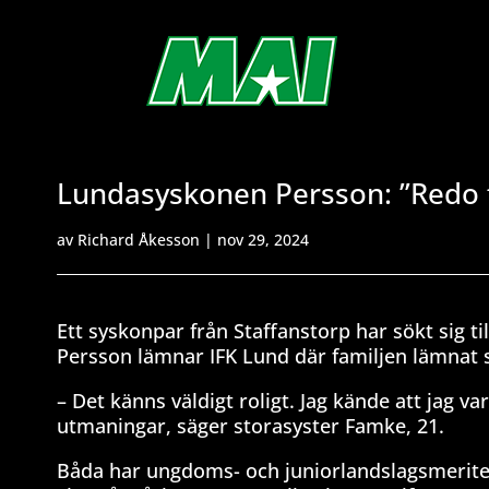
Lundasyskonen Persson: ”Redo f
av
Richard Åkesson
|
nov 29, 2024
Ett syskonpar från Staffanstorp har sökt sig t
Persson lämnar IFK Lund där familjen lämnat 
– Det känns väldigt roligt. Jag kände att jag v
utmaningar, säger storasyster Famke, 21.
Båda har ungdoms- och juniorlandslagsmeriter