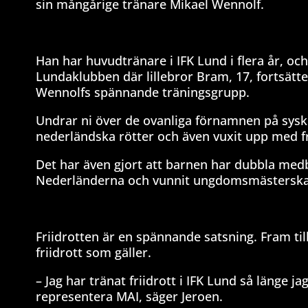
sin mångårige tränare Mikael Wennolf.
Han har huvudtränare i IFK Lund i flera år, o
Lundaklubben där lillebror Bram, 17, fortsätte
Wennolfs spännande träningsgrupp.
Undrar ni över de ovanliga förnamnen på sysk
nederländska rötter och även vuxit upp med fr
Det har även gjort att barnen har dubbla medbo
Nederländerna och vunnit ungdomsmästersk
Friidrotten är en spännande satsning. Fram til
friidrott som gäller.
– Jag har tränat friidrott i IFK Lund så länge 
representera MAI, säger Jeroen.