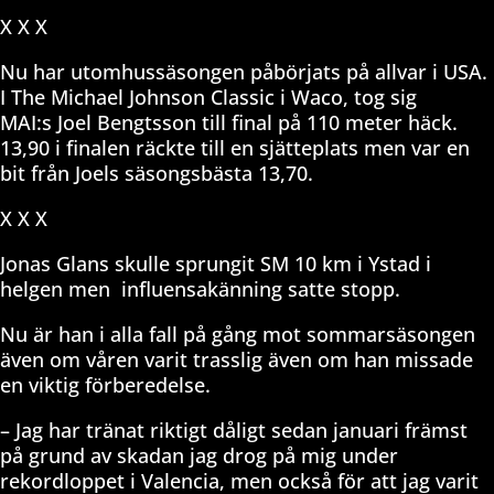
X X X
Nu har utomhussäsongen påbörjats på allvar i USA.
I The Michael Johnson Classic i Waco, tog sig
MAI:s Joel Bengtsson till final på 110 meter häck.
13,90 i finalen räckte till en sjätteplats men var en
bit från Joels säsongsbästa 13,70.
X X X
Jonas Glans skulle sprungit SM 10 km i Ystad i
helgen men
influensakänning satte stopp.
Nu är han i alla fall på gång mot sommarsäsongen
även om våren varit trasslig även om han missade
en viktig förberedelse.
– Jag har tränat riktigt dåligt sedan januari främst
på grund av skadan jag drog på mig under
rekordloppet i Valencia, men också för att jag varit