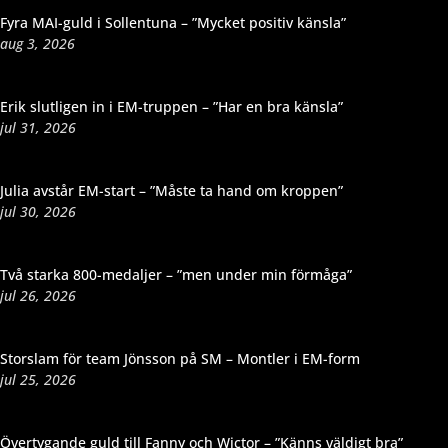
Fyra MAI-guld i Sollentuna – ”Mycket positiv känsla”
aug 3, 2026
Erik slutligen in i EM-truppen – ”Har en bra känsla”
jul 31, 2026
Julia avstår EM-start – ”Måste ta hand om kroppen”
jul 30, 2026
Två starka 800-medaljer – ”men under min förmåga”
jul 26, 2026
Storslam för team Jönsson på SM – Montler i EM-form
jul 25, 2026
Övertygande guld till Fanny och Wictor – ”Känns väldigt bra”