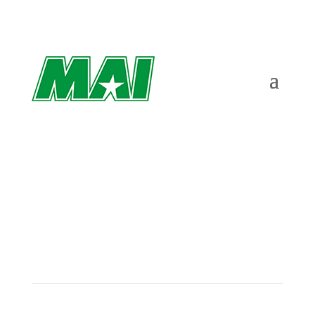
MAI-veteranen som ingen kan stoppa –
tre nya EM-guld
av
Richard Åkesson
|
maj 16, 2022