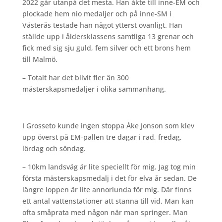
2022 går utanpå det mesta. Han åkte till inne-EM och
plockade hem nio medaljer och på inne-SM i
Västerås testade han något ytterst ovanligt. Han
ställde upp i åldersklassens samtliga 13 grenar och
fick med sig sju guld, fem silver och ett brons hem
till Malmö.
– Totalt har det blivit fler än 300
mästerskapsmedaljer i olika sammanhang.
I Grosseto kunde ingen stoppa Åke Jonson som klev
upp överst på EM-pallen tre dagar i rad, fredag,
lördag och söndag.
– 10km landsväg är lite speciellt för mig. Jag tog min
första mästerskapsmedalj i det för elva år sedan. De
längre loppen är lite annorlunda för mig. Där finns
ett antal vattenstationer att stanna till vid. Man kan
ofta småprata med någon när man springer. Man