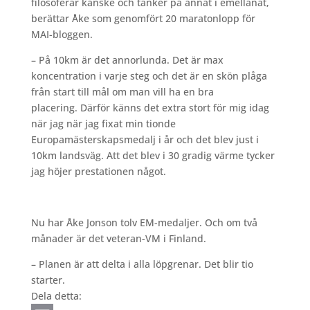
filosoferar kanske och tänker på annat i emellanåt,
berättar Åke som genomfört 20 maratonlopp för
MAI-bloggen.
– På 10km är det annorlunda. Det är max
koncentration i varje steg och det är en skön plåga
från start till mål om man vill ha en bra
placering.
Därför känns det extra stort för mig idag
när jag när jag fixat min tionde
Europamästerskapsmedalj i år och det blev just i
10km landsväg. Att det blev i 30 gradig värme tycker
jag höjer prestationen något.
Nu har Åke Jonson tolv EM-medaljer. Och om två
månader är det veteran-VM i Finland.
– Planen är att delta i alla löpgrenar. Det blir tio
starter.
Dela detta: