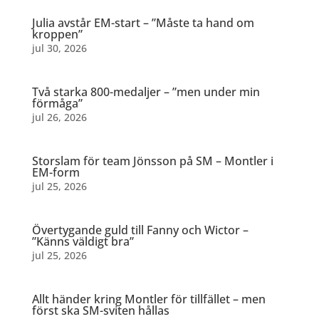
Julia avstår EM-start – ”Måste ta hand om
kroppen”
jul 30, 2026
Två starka 800-medaljer – ”men under min
förmåga”
jul 26, 2026
Storslam för team Jönsson på SM – Montler i
EM-form
jul 25, 2026
Övertygande guld till Fanny och Wictor –
”Känns väldigt bra”
jul 25, 2026
Allt händer kring Montler för tillfället – men
först ska SM-sviten hållas