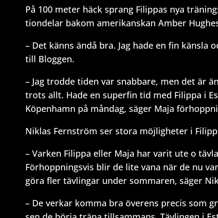
På 100 meter häck sprang Filippas nya tränin
tiondelar bakom amerikanskan Amber Hughes
– Det känns ändå bra. Jag hade en fin känsla oc
till Bloggen.
– Jag trodde tiden var snabbare, men det är ä
trots allt. Hade en superfin tid med Filippa i Es
Köpenhamn på måndag, säger Maja förhoppnin
Niklas Fernström ser stora möjligheter i Fili
– Varken Filippa eller Maja har varit ute o tävl
Förhoppningsvis blir de lite vana när de nu v
göra fler tävlingar under sommaren, säger Nikl
– De verkar komma bra överens precis som grup
sen de börja träna tillsammans. Tävlingen i E