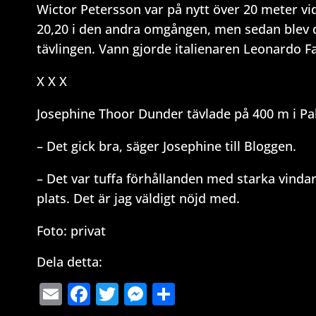
Wictor Petersson var på nytt över 20 meter vid
20,20 i den andra omgången, men sedan blev de
tävlingen. Vann gjorde italienaren Leonardo Fa
X X X
Josephine Thoor Dunder tävlade på 400 m i Pal
– Det gick bra, säger Josephine till Bloggen.
– Det var tuffa förhållanden med starka vinda
plats. Det är jag väldigt nöjd med.
Foto: privat
Dela detta:
Email
Facebook
Twitter
Messenger
Dela