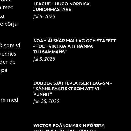
LEAGUE – HUGO NORDISK
em med
JUNIORMÄSTARE
ta
jul 5, 2026
de börja
NOAH ÄLSKAR MAI-LAG OCH STAFETT
ck som vi
– ”DET VIKTIGA ATT KÄMPA
TILLSAMMANS”
 hennes
jul 3, 2026
nder de
 på
DUBBLA SJÄTTEPLATSER I LAG-SM –
”KÄNNS FAKTISKT SOM ATT VI
VUNNIT”
lem med
jun 28, 2026
WICTOR POÄNGMASKIN FÖRSTA
DAGEN AV LAG-SM – DUBBLA