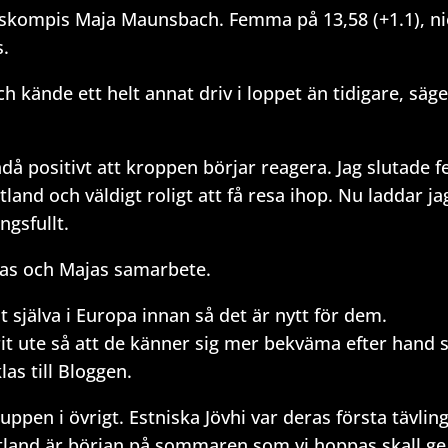
gskompis Maja Maunsbach. Femma på 13,58 (+1.1), n
.
h kände ett helt annat driv i loppet än tidigare, säg
ndå positivt att kroppen börjar reagera. Jag slutade
tland och väldigt roligt att få resa ihop. Nu laddar ja
gsfullt.
ppas och Majas samarbete.
at själva i Europa innan så det är nytt för dem.
arit ute så att de känner sig mer bekväma efter hand
as till Bloggen.
pen i övrigt. Estniska Jövhi var deras första tävlin
stland är början på sommaren som vi hoppas skall ge