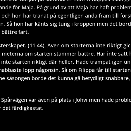
evande för Maja. På grund av att Maja har haft probl
och hon har tränat på egentligen ända fram till förs
ngen. Så hon har känts sig tung i kroppen men det bor
bättre fart.
terskapet. (11,44). Även om starterna inte riktigt gi
40 meterna om starten stämmer bättre. Har inte sätt
t inte starten riktigt där heller. Hade trampat igen u
abbaste lopp någonsin. Så om Filippa får till starten
nne säsongen borde det kunna gå betydligt snabbare,
 Spårvägen var även på plats i Jöhvi men hade prob
 det färdigkastat.