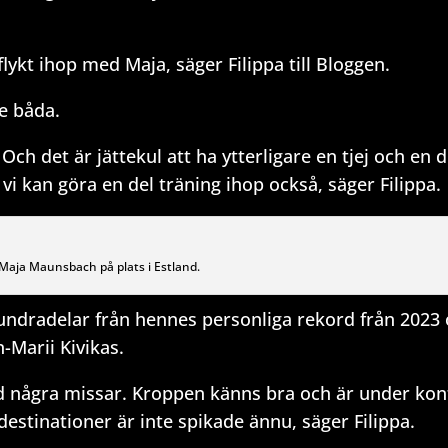
tflykt ihop med Maja, säger Filippa till Bloggen.
de båda.
Och det är jättekul att ha ytterligare en tjej och en 
vi kan göra en del träning ihop också, säger Filippa.
h Maja Maunsbach på plats i Estland.
hundradelar från hennes personliga rekord från 2023 
Marii Kivikas.
ed några missar. Kroppen känns bra och är under kont
estinationer är inte spikade ännu, säger Filippa.