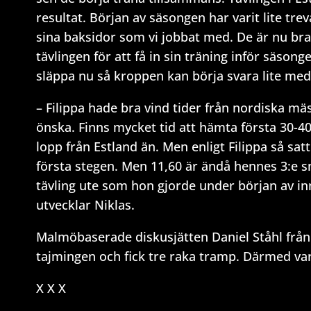
resultat. Början av säsongen har varit lite tr
sina baksidor som vi jobbat med. De är nu bra 
tävlingen för att få in sin träning inför säso
släppa nu så kroppen kan börja svara lite med 
– Filippa hade bra vind tider från nordiska mäs
önska. Finns mycket tid att hämta första 30-
lopp från Estland än. Men enligt Filippa så sat
första stegen. Men 11,60 är ändå hennes 3:e sn
tävling ute som hon gjorde under början av i
utvecklar Niklas.
Malmöbaserade diskusjätten Daniel Ståhl från
tajmingen och fick tre raka tramp. Därmed var
X X X