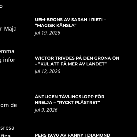
io
UEM-BRONS AV SARAH I RIETI –
”MAGISK KÄNSLA”
er Maja
jul 19, 2026
 femma
WICTOR TRIVDES PÅ DEN GRÖNA ÖN
g inför
– ”KUL ATT FÅ MER AV LANDET”
jul 12, 2026
ÄNTLIGEN TÄVLINGSLOPP FÖR
HRELJA – ”RYCKT PLÅSTRET”
 som de
jul 9, 2026
gsresa
PERS 19,70 AV FANNY I DIAMOND
 fina