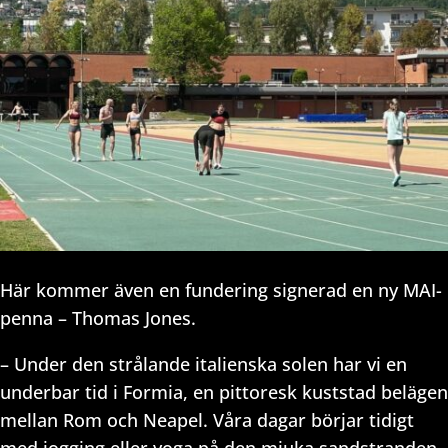
Här kommer även en fundering signerad en ny MAI-
penna – Thomas Jones.
– Under den strålande italienska solen har vi en
underbar tid i Formia, en pittoresk kuststad belägen
mellan Rom och Neapel. Våra dagar börjar tidigt
med jogging eller yoga på den mjuka sandstranden,