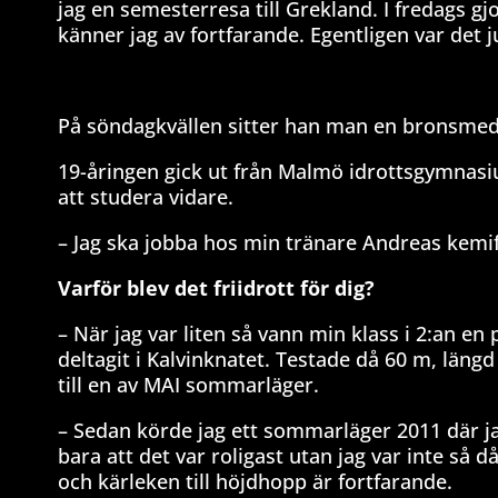
jag en semesterresa till Grekland. I fredags 
känner jag av fortfarande. Egentligen var det 
På söndagkvällen sitter han man en bronsmedalj
19-åringen gick ut från Malmö idrottsgymnasiu
att studera vidare.
– Jag ska jobba hos min tränare Andreas kemif
Varför blev det friidrott för dig?
– När jag var liten så vann min klass i 2:an 
deltagit i Kalvinknatet. Testade då 60 m, läng
till en av MAI sommarläger.
– Sedan körde jag ett sommarläger 2011 där ja
bara att det var roligast utan jag var inte så d
och kärleken till höjdhopp är fortfarande.