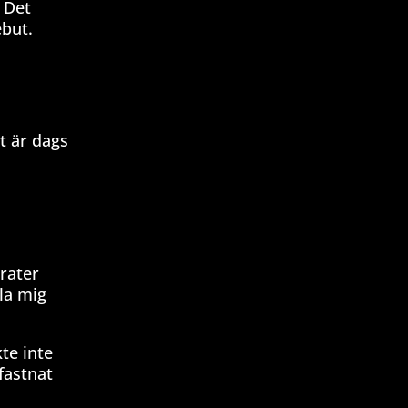
 Det
ebut.
t är dags
rater
äla mig
te inte
 fastnat