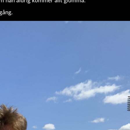
m han aldrig kommer allt glömma.
 gång.