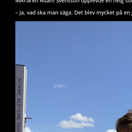
MAI-aren Adam Svensson upplevde en helg so
– Ja, vad ska man säga. Det blev mycket på en