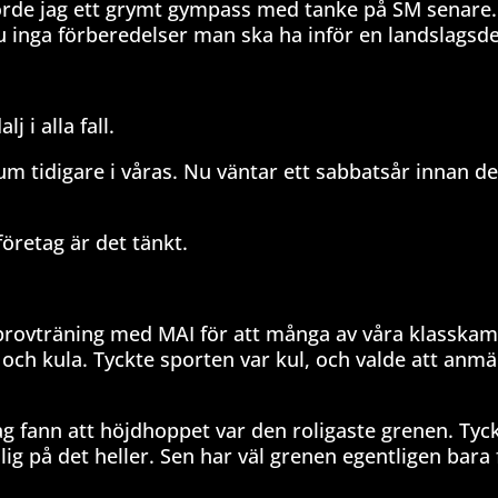
gjorde jag ett grymt gympass med tanke på SM senare.
ju inga förberedelser man ska ha inför en landslagsd
 i alla fall.
m tidigare i våras. Nu väntar ett sabbatsår innan de
öretag är det tänkt.
en provträning med MAI för att många av våra klasskam
d och kula. Tyckte sporten var kul, och valde att anm
g fann att höjdhoppet var den roligaste grenen. Tyck
ålig på det heller. Sen har väl grenen egentligen bara