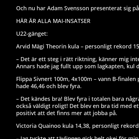
Och nu har Adam Svensson presenterat sig på 
HÄR ÄR ALLA MAI-INSATSER
U22-gänget:
Arvid Mägi Theorin kula – personligt rekord 1
– Det är ett steg i rätt riktning, känner mig i
Annars hade jag fullt upp som lagkapten, kul 
Flippa Sivnert 100m, 4x100m – vann B-finalen på
hade 46,46 och blev fyra.
– Det kändes bra! Blev fyra i totalen bara någr
också väldigt roligt! Det blev en bra tid med e
positivt att det finns mer att jobba på.
Victoria Quainoo kula 14,38, personligt rekord
– Jag tyckte att tävlingen gick helt okej för min