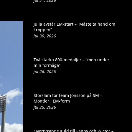
jul 31, 2026
Julia avstår EM-start – ”Måste ta hand om
kroppen”
jul 30, 2026
Två starka 800-medaljer – ”men under
min förmåga”
jul 26, 2026
Storslam för team Jönsson på SM –
Montler i EM-form
jul 25, 2026
Övertygande guld till Fanny och Wictor –