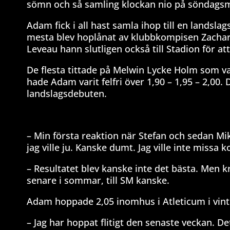
sömn och så samling klockan nio på söndagsmo
Adam fick i all hast samla ihop till en landsla
mesta blev hoplånat av klubbkompisen Zachar
Leveau hann slutligen också till Stadion för at
De flesta tittade på Melwin Lycke Holm som va
hade Adam varit felfri över 1,90 – 1,95 – 2,00.
landslagsdebuten.
– Min första reaktion när Stefan och sedan Mik
jag ville ju. Kanske dumt. Jag ville inte missa k
– Resultatet blev kanske inte det bästa. Men kr
senare i sommar, till SM kanske.
Adam hoppade 2,05 inomhus i Atleticum i vint
– Jag har hoppat flitigt den senaste veckan. D