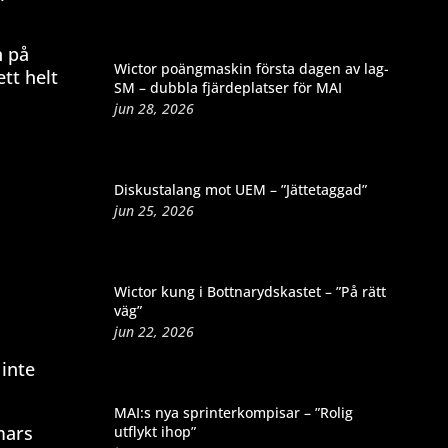
n på
Wictor poängmaskin första dagen av lag-
tt helt
SM – dubbla fjärdeplatser för MAI
jun 28, 2026
Diskustalang mot UEM – ”Jättetaggad”
jun 25, 2026
Wictor kung i Bottnarydskastet – ”På rätt
väg”
jun 22, 2026
 inte
MAI:s nya sprinterkompisar – ”Rolig
mars
utflykt ihop”