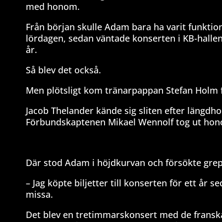
med honom.
Från början skulle Adam bara ha varit funkti
lördagen, sedan väntade konserten i KB-halle
år.
Så blev det också.
Men plötsligt kom tränarpappan Stefan Holm 
Jacob Thelander kände sig sliten efter längdh
Förbundskaptenen Mikael Wennolf tog ut hono
Där stod Adam i höjdkurvan och försökte grepp
– Jag köpte biljetter till konserten för ett år s
missa.
Det blev en tretimmarskonsert med de franska