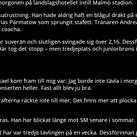
rgonen på landslagshotellet intill Malmö stadion.
gsutrustning. Han hade aldrig haft en blågul dräkt på 
ias Parmatow som sprungit stafett. Tränaren Andre
t coacha.
r suverän och slutligen svingade sig över 2,16. Dess
 Där tog det stopp – men tredjeplats och juniorbrons 
ael kom fram till mig var: Jag borde inte tävla i mo
onserten heller. Fast allt blev ju bra.
afterna räckte inte till mer. Det finns mer att plocka
ras. Han har blickat länge mot SM senare i sommar.
et har var tredje tävlingen på en vecka. Dessförinnan