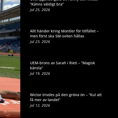
”Känns väldigt bra”
jul 25, 2026
Allt händer kring Montler för tillfället –
men först ska SM-sviten hållas
jul 23, 2026
UEM-brons av Sarah i Rieti – ”Magisk
känsla”
jul 19, 2026
Wictor trivdes på den gröna ön – ”Kul att
få mer av landet”
jul 12, 2026