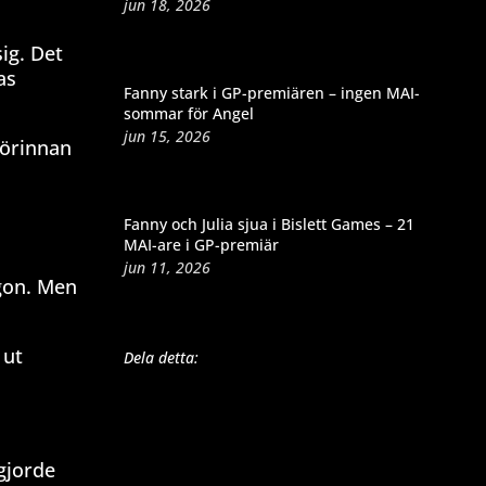
jun 18, 2026
sig. Det
as
Fanny stark i GP-premiären – ingen MAI-
sommar för Angel
jun 15, 2026
förinnan
i
Fanny och Julia sjua i Bislett Games – 21
MAI-are i GP-premiär
jun 11, 2026
rgon. Men
 ut
Dela detta:
 gjorde