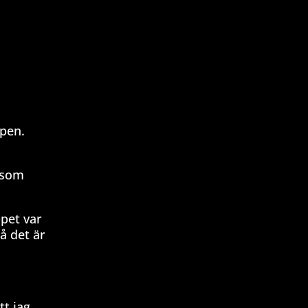
ppen.
t som
ppet var
å det är
tt jag