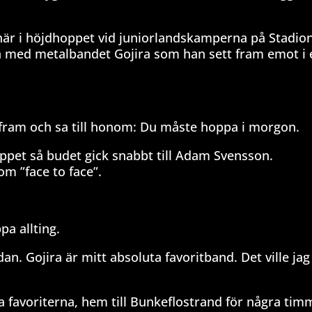
onär i höjdhoppet vid juniorlandskamperna på Stadio
n med metalbandet Gojira som han sett fram emot i e
fram och sa till honom: Du måste hoppa i morgon.
oppet så budet gick snabbt till Adam Svensson.
m ”face to face”.
a allting.
edan. Gojira är mitt absoluta favoritband. Det ville jag
 favoriterna, hem till Bunkeflostrand för några tim