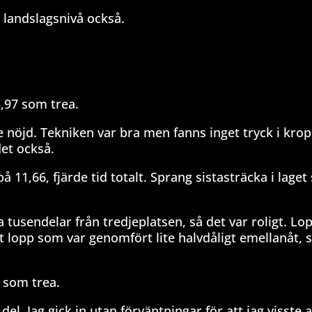
landslagsnivå också.
5,97 som trea.
nte nöjd. Tekniken var bra men fanns inget tryck i kro
det också.
 11,66, fjärde tid totalt. Sprang sistasträcka i lage
a tusendelar från tredjeplatsen, så det var roligt. Lo
tt lopp som var genomfört lite halvdåligt emellanåt, s
 som trea.
 del. Jag gick in utan förväntningar för att jag visste a