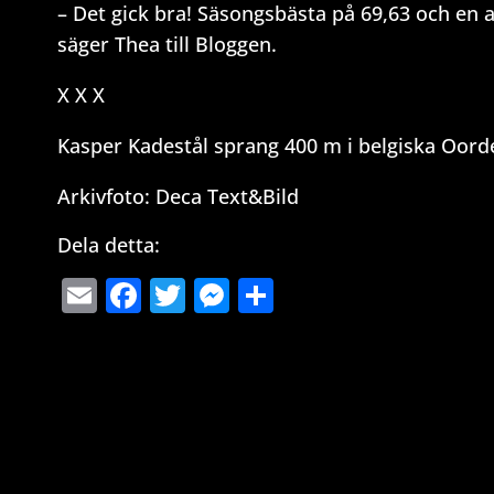
– Det gick bra! Säsongsbästa på 69,63 och en and
säger Thea till Bloggen.
X X X
Kasper Kadestål sprang 400 m i belgiska Oor
Arkivfoto: Deca Text&Bild
Dela detta:
Email
Facebook
Twitter
Messenger
Dela