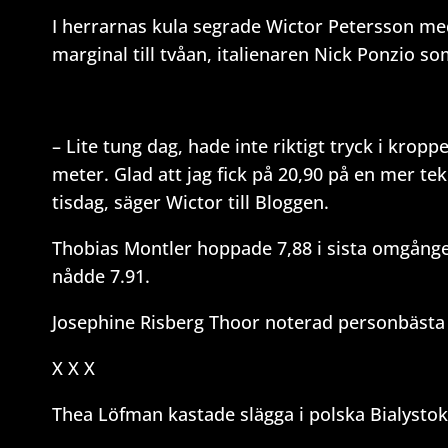
I herrarnas kula segrade Wictor Petersson me
marginal till tvåan, italienaren Nick Ponzio s
– Lite tung dag, hade inte riktigt tryck i krop
meter. Glad att jag fick på 20,90 på en mer tek
tisdag, säger Wictor till Bloggen.
Thobias Montler hoppade 7,88 i sista omgånge
nådde 7.91.
Josephine Risberg Thoor noterad personbästa 
X X X
Thea Löfman kastade slägga i polska Bialystok