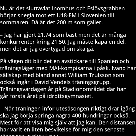
Nu är det sluttävlat inomhus och Eslövsgrabben
börjar snegla mot ett U18-EM i Slovenien till
sommaren. Då är det 200 m som gäller.
– Jag har gjort 21,74 som bäst men det är många
konkurrenter kring 21,50. Jag måste kapa en del,
men det är jag övertygad om ska gå.
På vägen dit blir det en avstickare till Spanien och
träningsläger med MAI-kompisarna i påsk. Ivano har
sällskap med bland annat William Trulsson som
också ingår i David Vendels träningsgrupp.
Träningsvardagen år på Stadionområdet där han
går första året på idrottsgymnasiet.
– När träningen inför utesäsongen riktigt drar igång
ska jag börja springa några 400-hundringar också.
Mest för att visa mig själv att jag kan. Den distansen
har varit en liten besvikelse för mig den senaste