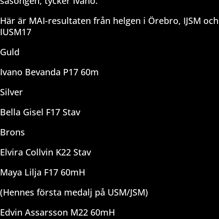
säsongen, tycker Ivano.
Här är MAI-resultaten från helgen i Örebro, IJSM och
IUSM17
Guld
Ivano Bevanda P17 60m
Silver
Bella Gisel F17 Stav
Brons
Elvira Collvin K22 Stav
Maya Lilja F17 60mH
(Hennes första medalj på USM/JSM)
Edvin Assarsson M22 60mH