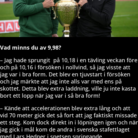
Vad minns du av 9,98?
– Jag hade sprungit på 10,18 i en tävling veckan före
och på 10‚16 i försöken i nollvind, så jag visste att
jag var i bra form. Det blev en tjuvstart i försöken
och jag märkte att jag inte alls var med ens på
skottet. Detta blev extra laddning, ville ju inte kasta
bort ett lopp när jag var i så bra form!
– Kände att accelerationen blev extra lång och att
vid 70 meter gick det så fort att jag faktiskt missade
ett steg. Kom dock direkt in i löpningen igen och när
jag gick i mål kom de andra i svenska stafettlaget
med Lars Hedner i spetsen springande.