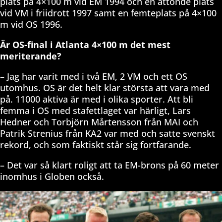
plats på 4×100 m vid EM 1994 och en åttonde plats
vid VM i friidrott 1997 samt en femteplats på 4×100
m vid OS 1996.
Är OS-final i Atlanta 4×100 m det mest
meriterande?
– Jag har varit med i två EM, 2 VM och ett OS
utomhus. OS är det helt klar största att vara med
på. 11000 aktiva är med i olika sporter. Att bli
femma i OS med stafettlaget var härligt, Lars
Hedner och Torbjörn Mårtensson från MAI och
Patrik Strenius från KA2 var med och satte svenskt
rekord, och som faktiskt står sig fortfarande.
– Det var så klart roligt att ta EM-brons på 60 meter
inomhus i Globen också.