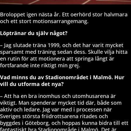
Broloppet igen nästa år. Ett oerhörd stor halvmara
och ett stort motionsarrangemang.
Löptränar du själv något?
– Jag slutade träna 1999, och det har varit mycket
sparsamt med träning sedan dess. Skulle vilja hitta
en rutin för att motionera att springa långt är
fortfarande inte riktigt min grej.
Vad minns du av Stadionområdet i Malmö. Hur
vill du utforma det nya?
– Att ha en bra inomhus och utomhusarena är
viktigt. Man spenderar mycket tid där, både som
aktiv och ledare. Jag var med i processen när
Sveriges största friidrottsarena ritades och
byggdes i Göteborg, och hoppas kunna bidra till ett
fantastiskt bra Stadionområde i Malmö. Det är