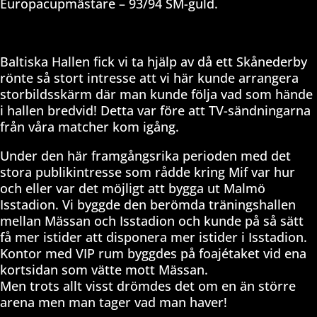
Europacupmästare – 93/94 SM-guld.
Baltiska Hallen fick vi ta hjälp av då ett Skånederby
rönte så stort intresse att vi här kunde arrangera
storbildsskärm där man kunde följa vad som hände
i hallen bredvid! Detta var före att TV-sändningarna
från våra matcher kom igång.
Under den här framgångsrika perioden med det
stora publikintresse som rådde kring Mif var hur
och eller var det möjligt att bygga ut Malmö
Isstadion. Vi byggde den berömda träningshallen
mellan Mässan och Isstadion och kunde på så sätt
få mer istider att disponera mer istider i Isstadion.
Kontor med VIP rum byggdes på foajétaket vid ena
kortsidan som vätte mott Mässan.
Men trots allt visst drömdes det om en än större
arena men man tager vad man haver!