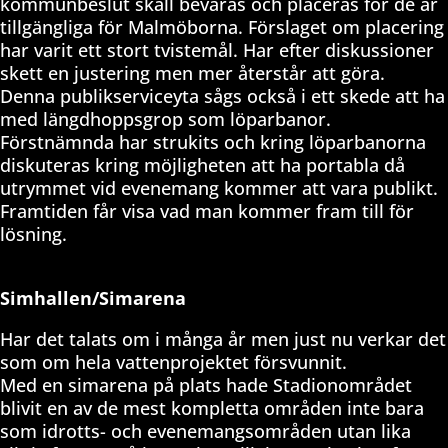
kommunbeslut skall bevaras och placeras för de är
tillgängliga för Malmöborna. Förslaget om placering
har varit ett stort tvistemål. Har efter diskussioner
skett en justering men mer återstår att göra.
Denna publikserviceyta sågs också i ett skede att ha
med längdhoppsgrop som löparbanor.
Förstnämnda har strukits och kring löparbanorna
diskuteras kring möjligheten att ha portabla då
utrymmet vid evenemang kommer att vara publikt.
Framtiden får visa vad man kommer fram till för
lösning.
Simhallen/Simarena
Har det talats om i många år men just nu verkar det
som om hela vattenprojektet försvunnit.
Med en simarena på plats hade Stadionområdet
blivit en av de mest kompletta områden inte bara
som idrotts- och evenemangsområden utan lika