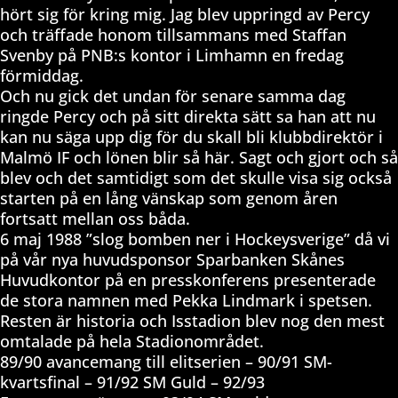
hört sig för kring mig. Jag blev uppringd av Percy
och träffade honom tillsammans med Staffan
Svenby på PNB:s kontor i Limhamn en fredag
förmiddag.
Och nu gick det undan för senare samma dag
ringde Percy och på sitt direkta sätt sa han att nu
kan nu säga upp dig för du skall bli klubbdirektör i
Malmö IF och lönen blir så här. Sagt och gjort och så
blev och det samtidigt som det skulle visa sig också
starten på en lång vänskap som genom åren
fortsatt mellan oss båda.
6 maj 1988 ”slog bomben ner i Hockeysverige” då vi
på vår nya huvudsponsor Sparbanken Skånes
Huvudkontor på en presskonferens presenterade
de stora namnen med Pekka Lindmark i spetsen.
Resten är historia och Isstadion blev nog den mest
omtalade på hela Stadionområdet.
89/90 avancemang till elitserien – 90/91 SM-
kvartsfinal – 91/92 SM Guld – 92/93