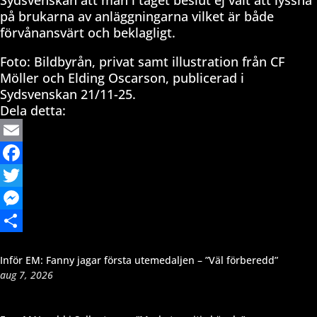
Sydsvenskan att man i taget beslut ej valt att lyssna
på brukarna av anläggningarna vilket är både
förvånansvärt och beklagligt.
Foto: Bildbyrån, privat samt illustration från CF
Möller och Elding Oscarson, publicerad i
Sydsvenskan 21/11-25.
Dela detta:
Email
Facebook
Twitter
Messenger
Dela
Inför EM: Fanny jagar första utemedaljen – ”Väl förberedd”
aug 7, 2026