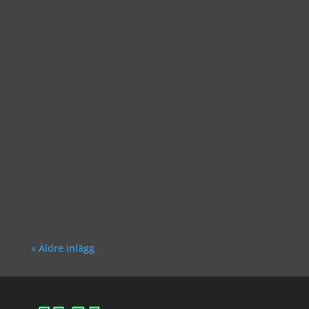
Richard Åkesson
Richard Åkesson
« Äldre inlägg