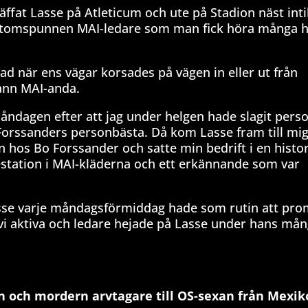
äffat Lasse på Atleticum och ute på Stadion näst intil
ytomspunnen MAI-ledare som man fick höra många hi
rad när ens vägar korsades på vägen in eller ut från
sann MAI-anda.
måndagen efter att jag under helgen hade slagit pers
orssanders personbästa. Då kom Lasse fram till mig 
 hos Bo Forssander och satte min bedrift i en histor
estation i MAI-kläderna och ett erkännande som var
asse varje måndagsförmiddag hade som rutin att pro
vi aktiva och ledare hejade på Lasse under hans mån
n och mordern arvtagare till OS-sexan från Mexik