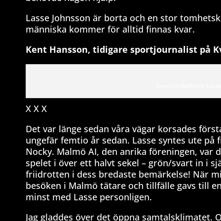
Lasse Johnsson är borta och en stor tomhetskä
människa kommer för alltid finnas kvar.
Kent Hansson, tidigare sportjournalist på K
Sven Lindvall och Lasse
X X X
Det var länge sedan våra vägar korsades först
ungefär femtio år sedan. Lasse syntes ute på 
Nocky. Malmö AI, den anrika föreningen, var 
spelet i över ett halvt sekel – grön/svart in i
friidrotten i dess bredaste bemärkelse! När mi
besöken i Malmö tätare och tillfälle gavs til
minst med Lasse personligen.
Jag gladdes över det öppna samtalsklimatet. Och