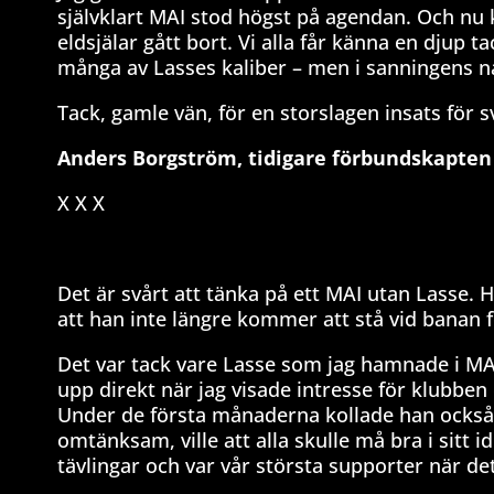
självklart MAI stod högst på agendan. Och nu k
eldsjälar gått bort. Vi alla får känna en djup 
många av Lasses kaliber – men i sanningens na
Tack, gamle vän, för en storslagen insats för sv
Anders Borgström, tidigare förbundskapten
X X X
Det är svårt att tänka på ett MAI utan Lasse. H
att han inte längre kommer att stå vid banan fö
Det var tack vare Lasse som jag hamnade i MAI 
upp direkt när jag visade intresse för klubbe
Under de första månaderna kollade han också av
omtänksam, ville att alla skulle må bra i sitt i
tävlingar och var vår största supporter när det