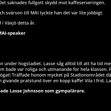
 Det saknades fullgott skydd mot kaffeserveringen.
 svärson till MAI tyckte han det var lite jobbigt.
i Växjö detta år.
 MAI-speaker
under hogstadiet. Lasse såg alltid till att ha tid m
 som bade var roliga och utmanande for hela klassen.
i ögat! Träffade honom mycket på Stadionområdet d
ivande pratstund över en kopp kaffe! Vila I frid, La
hade Lasse Johnsson som gympalärare.