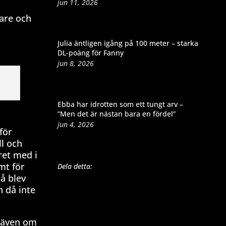
jun 11, 2026
dare och
Julia äntligen igång på 100 meter – starka
DL-poäng för Fanny
jun 8, 2026
Ebba har idrotten som ett tungt arv –
”Men det är nästan bara en fördel”
jun 4, 2026
för
ll och
ret med i
mt för
Dela detta:
å blev
h då inte
– även om