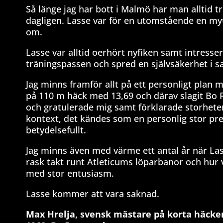
Så länge jag har bott i Malmö har man alltid tr
dagligen. Lasse var för en utomstående en m
om.
Lasse var alltid oerhört nyfiken samt intresse
träningspassen och spred en självsäkerhet i 
Jag minns framför allt på ett personligt plan 
på 110 m häck med 13,69 och därav slagit Bo F
och gratulerade mig samt förklarade storheten
kontext, det kändes som en personlig stor pr
betydelsefullt.
Jag minns även med värme ett antal år när L
rask takt runt Atleticums löparbanor och hur 
med stor entusiasm.
Lasse kommer att vara saknad.
Max Hrelja, svensk mästare på korta häcke