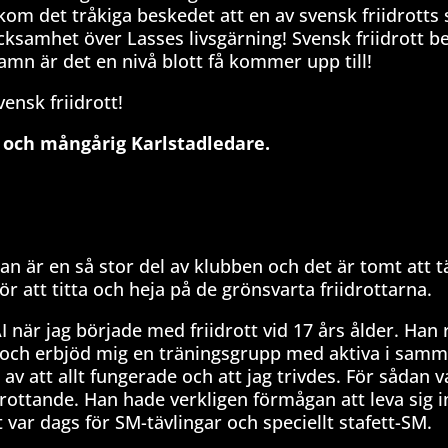
om det tråkiga beskedet att en av svensk friidrotts 
tacksamhet över Lasses livsgärning! Svensk friidrott 
mn är det en nivå blott få kommer upp till!
ensk friidrott!
 och mångårig Karlstadledare.
an är en så stor del av klubben och det är tomt att t
r att titta och heja på de grönsvarta friidrottarna.
när jag började med friidrott vid 17 års ålder. Han 
n och erbjöd mig en träningsgrupp med aktiva i samm
 att allt fungerade och att jag trivdes. För sådan v
drottande. Han hade verkligen förmågan att leva sig in
 var dags för SM-tävlingar och speciellt stafett-SM.