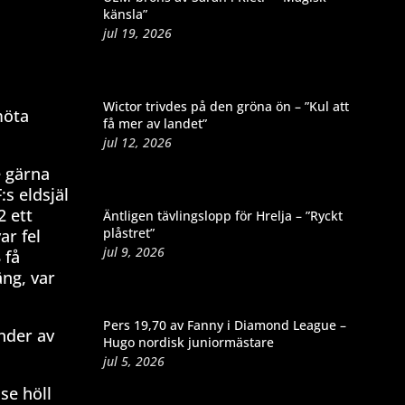
känsla”
jul 19, 2026
Wictor trivdes på den gröna ön – ”Kul att
möta
få mer av landet”
jul 12, 2026
e gärna
:s eldsjäl
2 ett
Äntligen tävlingslopp för Hrelja – ”Ryckt
plåstret”
ar fel
jul 9, 2026
 få
ng, var
Pers 19,70 av Fanny i Diamond League –
nder av
Hugo nordisk juniormästare
jul 5, 2026
se höll