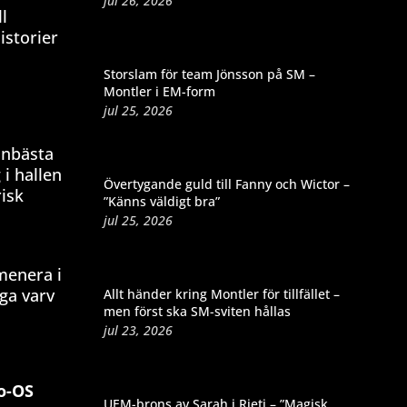
jul 26, 2026
l
storier
Storslam för team Jönsson på SM –
Montler i EM-form
jul 25, 2026
onbästa
i hallen
Övertygande guld till Fanny och Wictor –
isk
”Känns väldigt bra”
jul 25, 2026
menera i
ga varv
Allt händer kring Montler för tillfället –
men först ska SM-sviten hållas
jul 23, 2026
o-OS
UEM-brons av Sarah i Rieti – ”Magisk