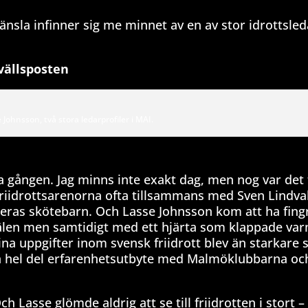
nsla infinner sig me minnet av en av stor idrottsle
vällsposten
 Johnsson, två stora ledarprofiler i MAI.
a gången. Jag minns inte exakt dag, men nog var det 
friidrottsarenorna ofta tillsammans med Sven Lindva
deras skötebarn. Och Lasse Johnsson kom att ha fing
 själen men samtidigt med ett hjärta som klappade var
na uppgifter inom svensk friidrott blev än starkare s
l en hel del erfarenhetsutbyte med Malmöklubbarna oc
 Lasse glömde aldrig att se till friidrotten i stort 