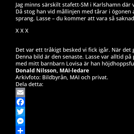
Jag minns särskilt stafett-SM i Karlshamn där
Då stog han vid mållinjen med tårar i ögonen a
sprang. Lasse – du kommer att vara så saknad
X X X
Det var ett tråkigt besked vi fick igår. När d
Denna bild är den senaste. Lasse var alltid på 
med mitt barnbarn Lovisa är han höjdhoppsfu
Donald Nilsson, MAI-ledare
Arkivfoto: Bildbyrån, MAI och privat.
Dela detta:
Email
Facebook
Twitter
Messenger