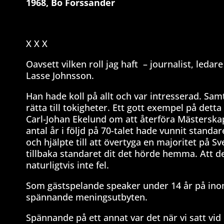
1968, Bo Forssander
X X X
Oavsett vilken roll jag haft
– journalist, ledare
Lasse Johnsson.
Han hade koll på allt och var intresserad. Sam
rätta till tokigheter. Ett gott exempel på dett
Carl-Johan Ekelund om att återföra Mästerskapss
antal år i följd på 70-talet hade vunnit standar
och hjälpte till att övertyga en majoritet på 
tillbaka standaret dit det hörde hemma. Att d
naturligtvis inte fel.
Som gästspelande speaker under 14 år på inom
spännande meningsutbyten.
Spännande på ett annat var det när vi satt vid