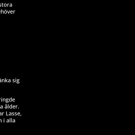
stora
behöver
änka sig
ringde
a ålder.
ar Lasse,
 i alla