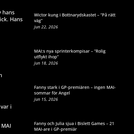
v hans
Wictor kung i Bottnarydskastet – ”På rätt
ick. Hans
väg”
jun 22, 2026
MAI:s nya sprinterkompisar – ”Rolig
utflykt ihop”
jun 18, 2026
n
Fanny stark i GP-premiären – ingen MAI-
sommar för Angel
jun 15, 2026
var i
Fanny och Julia sjua i Bislett Games – 21
r MAI
MAI-are i GP-premiär