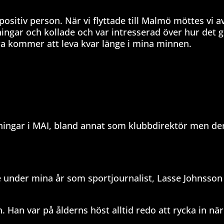
sitiv person. När vi flyttade till Malmö möttes vi a
ngar och kollade och var intresserad över hur det g
dra kommer att leva kvar länge i mina minnen.
tningar i MAI, bland annat som klubbdirektör men de
e under mina år som sportjournalist, Lasse Johnsson 
. Han var på ålderns höst alltid redo att rycka in nä