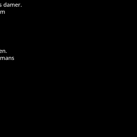
as damer.
om
en.
ammans