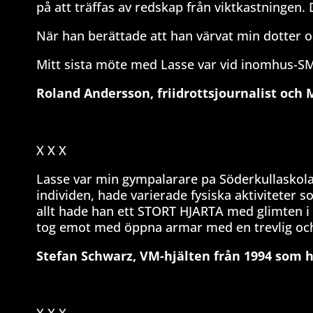
på att träffas av redskap från viktkastningen.
När han berättade att han värvat min dotter och
Mitt sista möte med Lasse var vid inomhus-SM 
Roland Andersson, friidrottsjournalist och
X X X
Lasse var min gympalarare pa Söderkullaskolan 
individen, hade varierade fysiska aktiviteter
allt hade han ett STORT HJARTA med glimten 
tog emot med öppna armar med en trevlig och g
Stefan Schwarz, VM-hjälten från 1994 som 