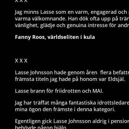
X X X
Jag minns Lasse som en varm, engagerad och po
varma välkomnande. Han dök ofta upp på träni
vänlighet, glädje och genuina intresse för an
Fanny Roos, världseliten i kula
X X X
Lasse Johnsson hade genom åren
flera befat
främsta titeln jag hade på honom var Eldsjäl.
Lasse brann för friidrotten och MAI.
Jag har träffat många fantastiska idrottsledar
mina ögon den främste i denna kategori.
Egentligen gick Lasse Johnsson aldrig i pension
behövde någon hjälp.