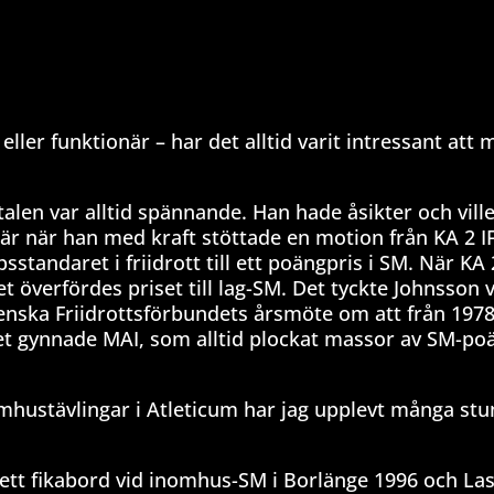
 eller funktionär – har det alltid varit intressant att 
talen var alltid spännande. Han hade åsikter och vill
a är när han med kraft stöttade en motion från KA 2 IF
tandaret i friidrott till ett poängpris i SM. När KA 
et överfördes priset till lag-SM. Det tyckte Johnsson v
Svenska Friidrottsförbundets årsmöte om att från 1978
et gynnade MAI, som alltid plockat massor av SM-poä
hustävlingar i Atleticum har jag upplevt många stu
 ett fikabord vid inomhus-SM i Borlänge 1996 och Las