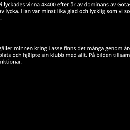
 vi lyckades vinna 4×400 efter år av dominans av Göt
v lycka. Han var minst lika glad och lycklig som vi s
.
et gäller minnen kring Lasse finns det många genom år
plats och hjälpte sin klubb med allt. På bilden tills
nktionär.