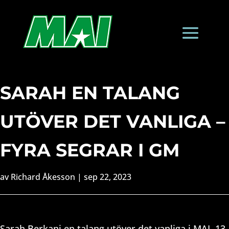
SARAH EN TALANG
UTÖVER DET VANLIGA –
FYRA SEGRAR I GM
av
Richard Åkesson
|
sep 22, 2023
Sarah Berkani en talang utöver det vanliga i MAI. 13-