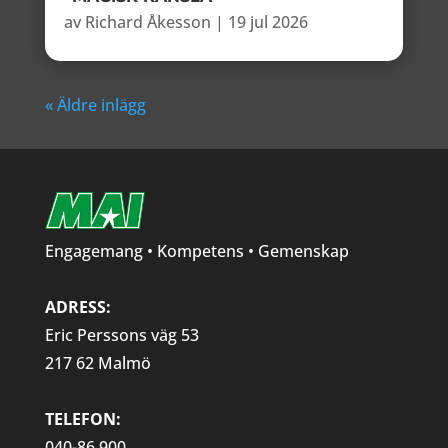
av
Richard Åkesson
|
19 jul 2026
« Äldre inlägg
Engagemang • Kompetens • Gemenskap
ADRESS:
Eric Perssons väg 53
217 62 Malmö
TELEFON:
040-86 900