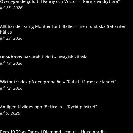
Övertygande guld till Fanny och Wictor – ”Känns väldigt bra”
jul 25, 2026
Allt händer kring Montler för tillfället – men först ska SM-sviten
hållas
jul 23, 2026
UEM-brons av Sarah i Rieti – ”Magisk känsla”
jul 19, 2026
Wictor trivdes på den gröna ön – ”Kul att få mer av landet”
jul 12, 2026
Äntligen tävlingslopp för Hrelja – ”Ryckt plåstret”
jul 9, 2026
Pers 19,70 av Fanny i Diamond League – Hugo nordisk