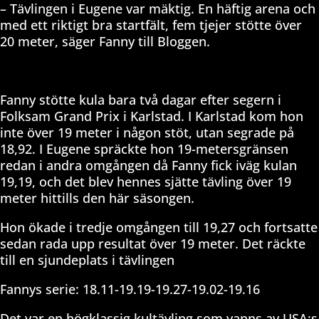
– Tävlingen i Eugene var mäktig. En häftig arena och
med ett riktigt bra startfält, fem tjejer stötte över
20 meter, säger Fanny till Bloggen.
Fanny stötte kula bara två dagar efter segern i
Folksam Grand Prix i Karlstad. I Karlstad kom hon
inte över 19 meter i någon stöt, utan segrade på
18,92. I Eugene spräckte hon 19-metersgränsen
redan i andra omgången då Fanny fick iväg kulan
19,19, och det blev hennes sjätte tävling över 19
meter hittills den här säsongen.
Hon ökade i tredje omgången till 19,27 och fortsatte
sedan rada upp resultat över 19 meter. Det räckte
till en sjundeplats i tävlingen
Fannys serie: 18.11-19.19-19.27-19.02-19.16
Det var en högklassig kultävling som vanns av USA:s