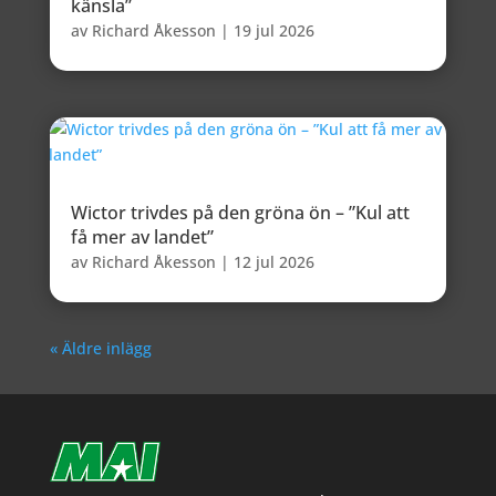
känsla”
av
Richard Åkesson
|
19 jul 2026
Wictor trivdes på den gröna ön – ”Kul att
få mer av landet”
av
Richard Åkesson
|
12 jul 2026
« Äldre inlägg