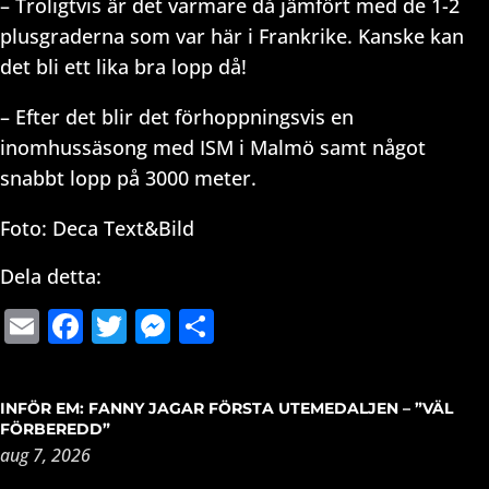
– Troligtvis är det varmare då jämfört med de 1-2
plusgraderna som var här i Frankrike. Kanske kan
det bli ett lika bra lopp då!
– Efter det blir det förhoppningsvis en
inomhussäsong med ISM i Malmö samt något
snabbt lopp på 3000 meter.
Foto: Deca Text&Bild
Dela detta:
Email
Facebook
Twitter
Messenger
Dela
INFÖR EM: FANNY JAGAR FÖRSTA UTEMEDALJEN – ”VÄL
FÖRBEREDD”
aug 7, 2026