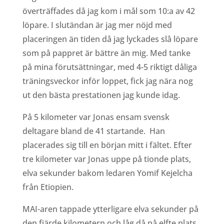
överträffades då jag kom i mål som 10:a av 42
löpare. I slutändan är jag mer nöjd med
placeringen än tiden då jag lyckades slå löpare
som på pappret är bättre än mig. Med tanke
på mina förutsättningar, med 4-5 riktigt dåliga
träningsveckor inför loppet, fick jag nära nog
ut den bästa prestationen jag kunde idag.
På 5 kilometer var Jonas ensam svensk
deltagare bland de 41 startande.
Han
placerades sig till en början mitt i fältet. Efter
tre kilometer var Jonas uppe på tionde plats,
elva sekunder bakom ledaren Yomif Kejelcha
från Etiopien.
MAI-aren tappade ytterligare elva sekunder på
den fjärde kilometern och låg då på elfte plats