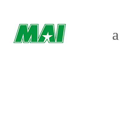
SVENSKT REKORD
AV VM-TIAN GLANS
– ”ETT OVANLIGT
LUGN”