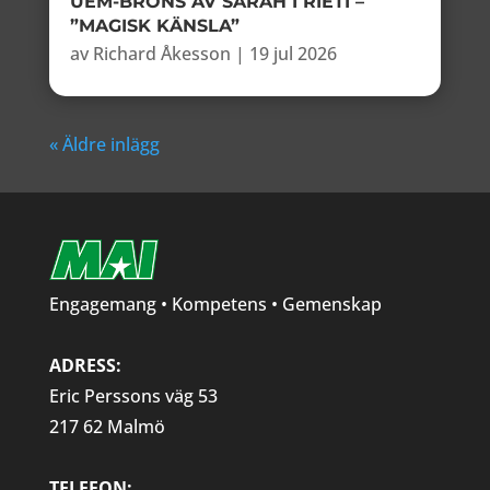
UEM-BRONS AV SARAH I RIETI –
”MAGISK KÄNSLA”
av
Richard Åkesson
|
19 jul 2026
« Äldre inlägg
Engagemang • Kompetens • Gemenskap
ADRESS:
Eric Perssons väg 53
217 62 Malmö
TELEFON: