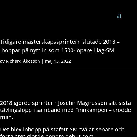
Tidigare mästerskapssprintern slutade 2018 –
hoppar på nytt in som 1500-löpare i lag-SM
av
Richard Åkesson
|
maj 13, 2022
2018 gjorde sprintern Josefin Magnusson sitt sista
tävlingslopp i samband med Finnkampen – trodde
man.
Det blev inhopp på stafett-SM två år senare och
förra året gjorde honom debut som