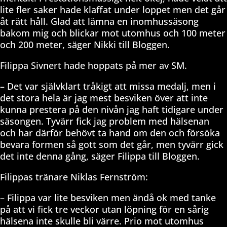
lite fler saker hade klaffat under loppet men det går
åt rätt håll. Glad att lämna en inomhussäsong
bakom mig och blickar mot utomhus och 100 meter
och 200 meter, säger Nikki till Bloggen.
Filippa Sivnert hade hoppats på mer av SM.
– Det var självklart tråkigt att missa medalj, men i
det stora hela är jag mest besviken över att inte
kunna prestera på den nivån jag haft tidigare under
säsongen. Tyvärr fick jag problem med hälsenan
och har därför behövt ta hand om den och försöka
bevara formen så gott som det går, men tyvärr gick
det inte denna gång, säger Filippa till Bloggen.
Filippas tränare Niklas Fernström:
– Filippa var lite besviken men ändå ok med tanke
på att vi fick tre veckor utan löpning för en sårig
hälsena inte skulle bli värre. Prio mot utomhus