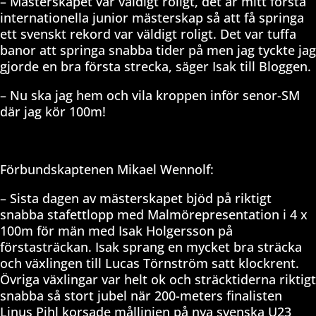
– Mästerskapet var väldigt roligt, det är mitt första
internationella junior mästerskap så att få springa
ett svenskt rekord var väldigt roligt. Det var tuffa
banor att springa snabba tider på men jag tyckte jag
gjorde en bra första strecka, säger Isak till Bloggen.
– Nu ska jag hem och vila kroppen inför senor-SM
där jag kör 100m!
Förbundskaptenen Mikael Wennolf:
– Sista dagen av mästerskapet bjöd på riktigt
snabba stafettlopp med Malmörepresentation i 4 x
100m för män med Isak Holgersson på
förstasträckan. Isak sprang en mycket bra sträcka
och växlingen till Lucas Törnström satt klockrent.
Övriga växlingar var helt ok och sträcktiderna riktigt
snabba så stort jubel när 200-meters finalisten
Linus Pihl korsade mållinjen på nya svenska U23