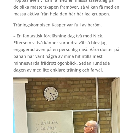
Hoppas även vi kan få med en massa stafettlag på
de olika mästerskapen framöver, så vi kan få med en
massa aktiva från hela den här härliga gruppen.
Träningskompisen Kasper var full av beröm.
– En fantastisk föreläsning dag två med Nick.
Eftersom vi två känner varandra väl så blev jag
engagerad även på en personlig nivå. Våra duster på
banan har varit några av mina hitintills mest
minnesvärda friidrott ögonblick. Sedan rundade
dagen av med lite enklare träning och farväl.