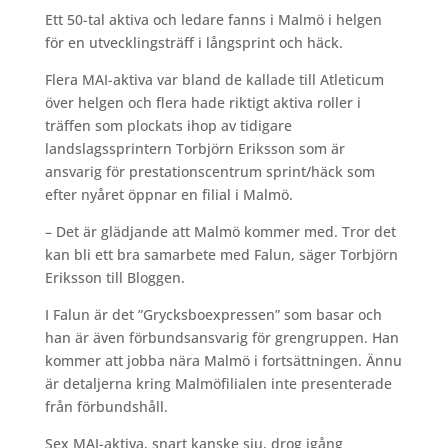
Ett 50-tal aktiva och ledare fanns i Malmö i helgen
för en utvecklingsträff i långsprint och häck.
Flera MAI-aktiva var bland de kallade till Atleticum
över helgen och flera hade riktigt aktiva roller i
träffen som plockats ihop av tidigare
landslagssprintern Torbjörn Eriksson som är
ansvarig för prestationscentrum sprint/häck som
efter nyåret öppnar en filial i Malmö.
– Det är glädjande att Malmö kommer med. Tror det
kan bli ett bra samarbete med Falun, säger Torbjörn
Eriksson till Bloggen.
I Falun är det ”Grycksboexpressen” som basar och
han är även förbundsansvarig för grengruppen. Han
kommer att jobba nära Malmö i fortsättningen. Ännu
är detaljerna kring Malmöfilialen inte presenterade
från förbundshåll.
Sex MAI-aktiva, snart kanske sju, drog igång