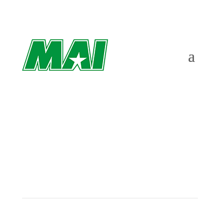
Utvecklingsträff i Malmö – ”Vi har en
fantastisk stämning”
av
Richard Åkesson
|
nov 13, 2023