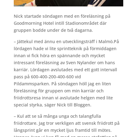
Nick startade söndagen med en föreläsning på
Goodmorning Hotel intill Stadionområdet där
gruppen bodde under de två dagarna.
– Jättekul med ännu en utvecklingsträff i Malmö.På
lördagen hade vi lite sprintteknik på förmiddagen
innan vi fick höra en spännande och mycket
intressant föreläsning av Sven Nylander om hans
karriär. Lördagen avslutades med ett gott intervall
pass på 600-400-200-400-600 vid
Pildammsparken.
På söndagen höll jag en liten
föreläsning för gruppen om min karriär och
friidrottsresa innan vi avslutade helgen med lite
special styrka, säger Nick till Bloggen.
– Kul att se så många unga och talangfulla
friidrottare. Jag tror verkligen att svensk friidrott på
långsprint går en mycket ljus framtid till mötes.