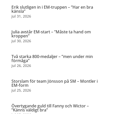
Erik slutligen in i EM-truppen – ”Har en bra
känsla”
jul 31, 2026
Julia avstår EM-start – ”Måste ta hand om
kroppen”
jul 30, 2026
Två starka 800-medaljer – ”men under min
förmåga”
jul 26, 2026
Storslam för team Jönsson på SM – Montler i
EM-form
jul 25, 2026
Övertygande guld till Fanny och Wictor –
”Känns väldigt bra”