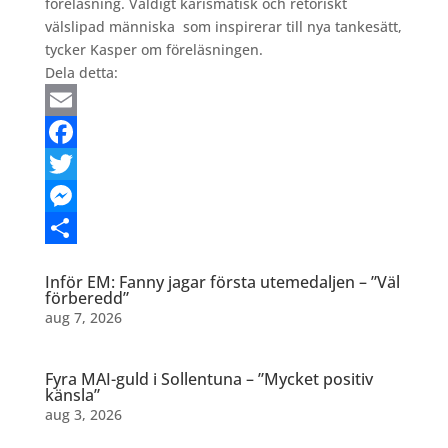
föreläsning. Väldigt karismatisk och retoriskt
välslipad människa
som inspirerar till nya tankesätt,
tycker Kasper om föreläsningen.
Dela detta:
Email
Facebook
Twitter
Messenger
Dela
Inför EM: Fanny jagar första utemedaljen – ”Väl
förberedd”
aug 7, 2026
Fyra MAI-guld i Sollentuna – ”Mycket positiv
känsla”
aug 3, 2026