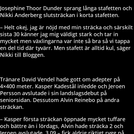
Josephine Thoor Dunder sprang långa stafetten och
Nikki Anderberg slutsträckan i korta stafetten.
– Helt okej, jag är nöjd med min sträcka och särskilt
sista 30 känner jag mig väldigt stark och tar in
mycket men växlingarna var inte så bra så vi tappa
en del tid där tyvärr. Men stafett är alltid kul, säger
Nikki till Bloggen.
Tränare David Vendel hade gott om adepter på
4×400 meter. Kasper Kadestål inledde och Jeroen
Persson avslutade i sin landslagsdebut på
seniorsidan. Dessutom Alvin Reinebo på andra
sträckan.
– Kasper första sträckan öppnade mycket tuffare
och bättre än i lördags, Alvin hade sträcka 2 och
Jeroen avslutade. 3.09 – fick aldrig riktigt rygg på