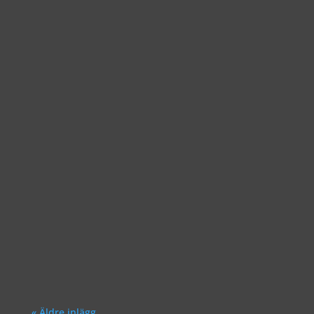
Richard Åkesson
Richard Åkesson
« Äldre inlägg