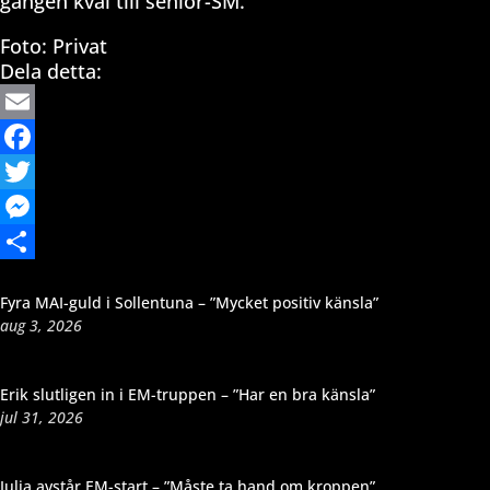
gången kval till senior-SM.
Foto: Privat
Dela detta:
Email
Facebook
Twitter
Messenger
Dela
Fyra MAI-guld i Sollentuna – ”Mycket positiv känsla”
aug 3, 2026
Erik slutligen in i EM-truppen – ”Har en bra känsla”
jul 31, 2026
Julia avstår EM-start – ”Måste ta hand om kroppen”