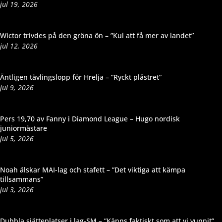
jul 19, 2026
Wictor trivdes på den gröna ön – ”Kul att få mer av landet”
jul 12, 2026
Äntligen tävlingslopp för Hrelja – ”Ryckt plåstret”
jul 9, 2026
Pers 19,70 av Fanny i Diamond League – Hugo nordisk
juniormästare
jul 5, 2026
Noah älskar MAI-lag och stafett – ”Det viktiga att kämpa
tillsammans”
jul 3, 2026
Dubbla sjätteplatser i lag-SM – ”Känns faktiskt som att vi vunnit”