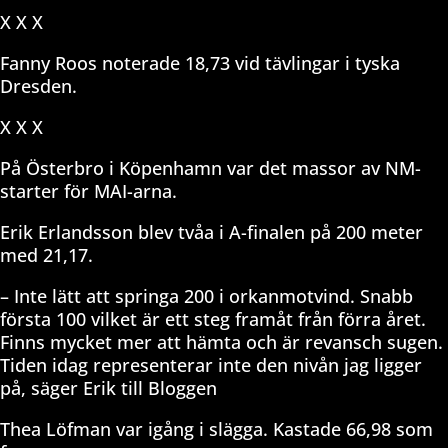
X X X
Fanny Roos noterade 18,73 vid tävlingar i tyska
Dresden.
X X X
På Österbro i Köpenhamn var det massor av NM-
starter för MAI-arna.
Erik Erlandsson blev tvåa i A-finalen på 200 meter
med 21,17.
– Inte lätt att springa 200 i orkanmotvind. Snabb
första 100 vilket är ett steg framåt från förra året.
Finns mycket mer att hämta och är revansch sugen.
Tiden idag representerar inte den nivån jag ligger
på, säger Erik till Bloggen
Thea Löfman var igång i slägga. Kastade 66,98 som