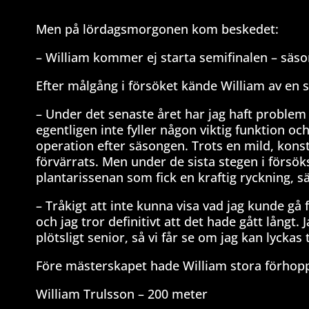
Men på lördagsmorgonen kom beskedet:
– William kommer ej starta semifinalen – säso
Efter målgång i försöket kände William av en 
– Under det senaste året har jag haft proble
egentligen inte fyller någon viktig funktion oc
operation efter säsongen. Trots en mild, kons
förvärrats. Men under de sista stegen i försöksl
plantarissenan som fick en kraftig ryckning, s
– Tråkigt att inte kunna visa vad jag kunde gå
och jag tror definitivt att det hade gått långt.
plötsligt senior, så vi får se om jag kan lyck
Före mästerskapet hade William stora förhopp
William Trulsson – 200 meter