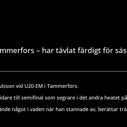
mmerfors – har tävlat färdigt för s
rulsson vid U20-EM i Tammerfors.
dare till semifinal som segrare i det andra heatet på
 hände något i vaden när han stannade av, berättar tr