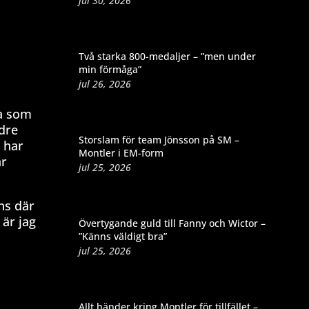
jul 30, 2026
Två starka 800-medaljer – ”men under
min förmåga”
jul 26, 2026
na som
ndre
Storslam för team Jönsson på SM –
 har
Montler i EM-form
är
jul 25, 2026
ns där
 är jag
Övertygande guld till Fanny och Wictor –
”Känns väldigt bra”
jul 25, 2026
Allt händer kring Montler för tillfället –