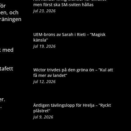
men först ska SM-sviten hållas
för
jul 23, 2026
den, och
träningen
UEM-brons av Sarah i Rieti – ”Magisk
känsla”
jul 19, 2026
ök med
tafett
Wictor trivdes på den gröna ön – ”Kul att
få mer av landet”
jul 12, 2026
er.
Äntligen tävlingslopp för Hrelja – ”Ryckt
.
plåstret”
jul 9, 2026