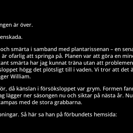
ngen är över.
senskada.
m och smärta i samband med plantarissenan – en se
h är ofarlig att springa på. Planen var att göra en mi
tant smärta har jag kunnat träna utan att problemen
oppet högg det plötsligt till i vaden. Vi tror att det 
äger William.
 för, då känslan i försöksloppet var grym. Formen fan
 Jag lägger ner säsongen nu och siktar på nästa år. Nu
as tampas med de stora grabbarna.
ningar. Så här sa han på förbundets hemsida: