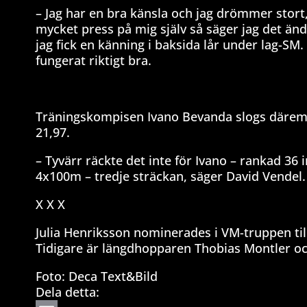
– Jag har en bra känsla och jag drömmer stort, f
mycket press på mig själv så säger jag det änd
jag fick en känning i baksida lår under lag-SM
fungerat riktigt bra.
Träningskompisen Ivano Bevanda slogs däremot 
21,97.
– Tyvärr räckte det inte för Ivano – rankad 36 
4x100m – tredje sträckan, säger David Vendel.
X X X
Julia Henriksson nominerades i VM-truppen ti
Tidigare är längdhopparen Thobias Montler o
Foto: Deca Text&Bild
Dela detta: