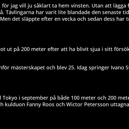
ör jag vill ju såklart ta hem vinsten. Utan att lägga 
å. Tävlingarna har varit lite blandade den senaste ti
. Men det släppte efter en vecka och sedan dess har 
ut på 200 meter efter att ha blivit sjua i sitt förs
inför mästerskapet och blev 25. Idag springer Ivano S
ll Tokyo i september på både 100 meter och 200 met
ch kulduon Fanny Roos och Wictor Petersson uttagna