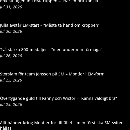
Erik slutligen in i EM-truppen – ”Har en bra känsla”
jul 31, 2026
Julia avstår EM-start – ”Måste ta hand om kroppen”
jul 30, 2026
Två starka 800-medaljer – ”men under min förmåga”
jul 26, 2026
Storslam för team Jönsson på SM – Montler i EM-form
jul 25, 2026
Övertygande guld till Fanny och Wictor – ”Känns väldigt bra”
jul 25, 2026
Allt händer kring Montler för tillfället – men först ska SM-sviten
hållas