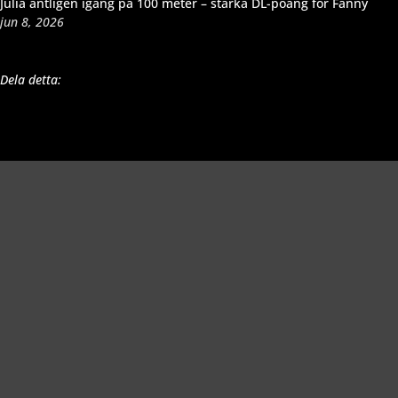
Julia äntligen igång på 100 meter – starka DL-poäng för Fanny
jun 8, 2026
Dela detta:
Richard Åkesson