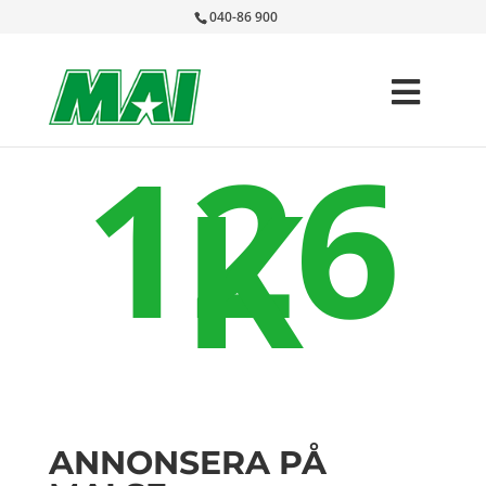
040-86 900
126
K
ANNONSERA PÅ