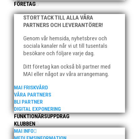
FÖRETAG
"Sveriges ledande friidrottsklubb med stark
lokal närvaro"
STORT TACK TILL ALLA VÅRA
PARTNERS OCH LEVERANTÖRER!
Genom vår hemsida, nyhetsbrev och
Webbplatsen är producerad och drivs
sociala kanaler når vi ut till tusentals
av:
besökare och följare varje dag.
Ditt företag kan också bli partner med
MAI eller något av våra arrangemang.
MAI FRISKVÅRD
VÅRA PARTNERS
BLI PARTNER
HEM
FRIIDROTT 7-17 ÅR
DIGITAL EXPONERING
FRIIDROTT +
TÄVLINGAR
FÖRETAG
FUNKTIONÄRSUPPDRAG
KLUBBEN
MAI INFO
MEDLEMSINFORMATION