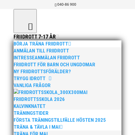
040-86 900
FRIIDROTT 7-17 ÅR
BÖRJA TRÄNA FRIIDROTT
RESULTATARKIV
ANMÄLAN TILL FRIIDROTT
INTRESSEANMÄLAN FRIIDROTT
FRIIDROTT FÖR BARN OCH UNGDOMAR
NY FRIIDROTTSFÖRÄLDER?
RESULTAT 2026
TRYGG IDROTT
VANLIGA FRÅGOR
2026-01-04
| Malmoe Track & Field |
MAI
FRIIDROTTSSKOLA 2026
Resultat
KALVINKNATET
TRÄNINGSTIDER
FÖRSTA TRÄNINGSTILLFÄLLE HÖSTEN 2025
RESULTAT 2025
TRÄNA & TÄVLA I MAI
TRÄNA FÖR MAI