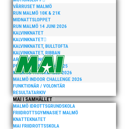
217 62 Malmö
VÅRRUSET MALMÖ
RUN MALMÖ 10K & 21K
MIDNATTSLOPPET
TELEFON:
RUN MALMÖ 14 JUNI 2026
040-86 900
KALVINKNATET
KALVINKNATET
KALVINKNATET, BULLTOFTA
KALVINKNATET, RIBBAN
ARENATÄVLINGAR
FÖLJ OSS PÅ:
PEPPARKAKSSPELEN 2025
Facebook
MALMOE TRACK&FIELD 2026
Instagram
MALMÖ INDOOR CHALLENGE 2026
FUNKTIONÄR / VOLONTÄR
RESULTATARKIV
Integritetspolicy
MAI I SAMHÄLLET
Dataskyddspolicy
MALMÖ IDROTTSGRUNDSKOLA
FRIIDROTTSGYMNASIET MALMÖ
KNATTEKNATET
MAI FRIIDROTTSSKOLA