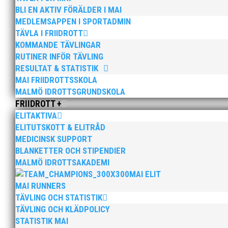
Utbildningen tar cirka 3 timmar och geno
BLI EN AKTIV FÖRÄLDER I MAI
vid annat tillfälle.
MEDLEMSAPPEN I SPORTADMIN
TÄVLA I FRIIDROTT
För
mer information, trailer för utbildni
KOMMANDE TÄVLINGAR
RUTINER INFÖR TÄVLING
RESULTAT & STATISTIK
MAI FRIIDROTTSSKOLA
MALMÖ IDROTTSGRUNDSKOLA
FRIIDROTT +
ELITAKTIVA
ELITUTSKOTT & ELITRÅD
MEDICINSK SUPPORT
Engagemang • Kompetens • Gemenskap
BLANKETTER OCH STIPENDIER
MALMÖ IDROTTSAKADEMI
MAI ELIT
ADRESS:
MAI RUNNERS
Eric Perssons väg 53
TÄVLING OCH STATISTIK
217 62 Malmö
TÄVLING OCH KLÄDPOLICY
STATISTIK MAI