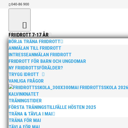
040-86 900
FRIIDROTT 7-17 ÅR
BÖRJA TRÄNA FRIIDROTT
ANMÄLAN TILL FRIIDROTT
INTRESSEANMÄLAN FRIIDROTT
NY FRIIDROTTSF
FRIIDROTT FÖR BARN OCH UNGDOMAR
NY FRIIDROTTSFÖRÄLDER?
Svenska Friidrottsförbundets digitala föräl
TRYGG IDROTT
vårdnadshavare och ny in i föreningslivet,
VANLIGA FRÅGOR
friidrottsförälder. Som stöttande idrottsf
MAI FRIIDROTTSSKOLA 202
KALVINKNATET
I utbildningen ingår: Att träna friidrott, a
TRÄNINGSTIDER
FÖRSTA TRÄNINGSTILLFÄLLE HÖSTEN 2025
en del om att vara medlem. Inbakat i utbi
TRÄNA & TÄVLA I MAI
återhämtning
, hur
sociala medier och 
TRÄNA FÖR MAI
TÄVLA FÖR MAI