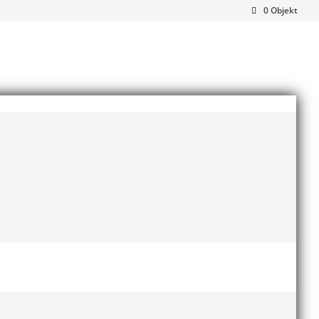
0 Objekt
anske är du förälder eller
i tryggare i din roll som
 barn, på och utanför friidrottsarenan.
iidrottsförälder om föräldrars engagemang och
hur vi kan tänka kring
kost och