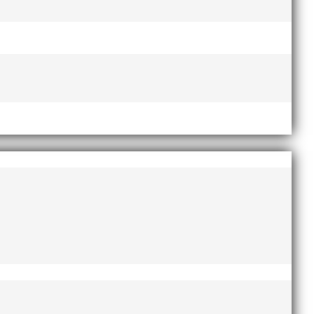
sa utbildningen för att sedan gå tillbaka
"Sveriges ledande friidrottsklubb med
stark lokal närvaro"
Webbplatsen är producerad och
drivs av: