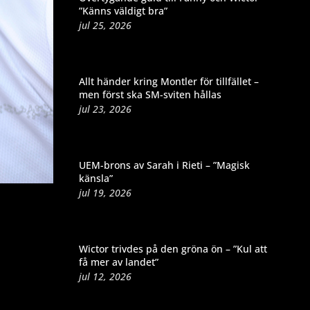
”Känns väldigt bra”
jul 25, 2026
Allt händer kring Montler för tillfället –
men först ska SM-sviten hållas
jul 23, 2026
UEM-brons av Sarah i Rieti – ”Magisk
känsla”
jul 19, 2026
Wictor trivdes på den gröna ön – ”Kul att
få mer av landet”
jul 12, 2026