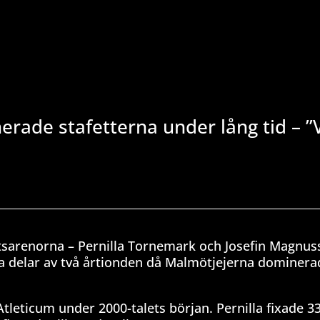
rade stafetterna under lång tid – ”V
ttsarenorna – Pernilla Tornemark och Josefin Magnus
ra delar av två årtionden då Malmötjejerna dominera
tleticum under 2000-talets början. Pernilla fixade 3