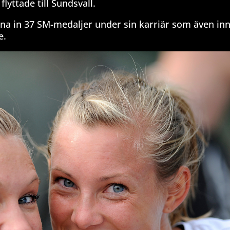
flyttade till Sundsvall.
äkna in 37 SM-medaljer under sin karriär som även inn
e.