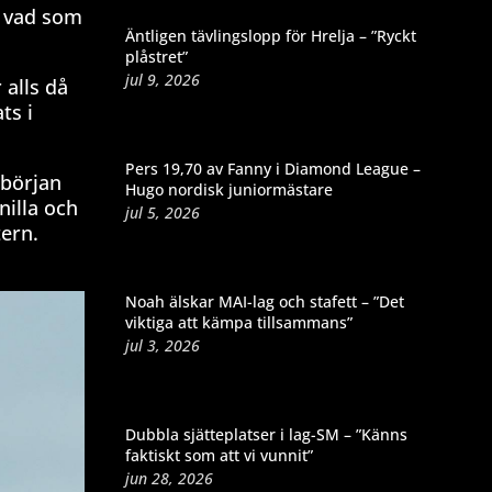
t vad som
Äntligen tävlingslopp för Hrelja – ”Ryckt
plåstret”
jul 9, 2026
 alls då
ts i
Pers 19,70 av Fanny i Diamond League –
 början
Hugo nordisk juniormästare
nilla och
jul 5, 2026
tern.
Noah älskar MAI-lag och stafett – ”Det
viktiga att kämpa tillsammans”
jul 3, 2026
Dubbla sjätteplatser i lag-SM – ”Känns
faktiskt som att vi vunnit”
jun 28, 2026