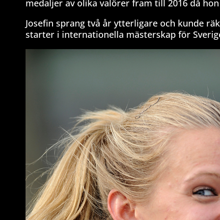
medaljer av olika valörer fram till 2016 då hon 
Josefin sprang två år ytterligare och kunde r
starter i internationella mästerskap för Sverig