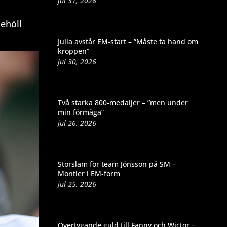
jul 31, 2026
ehöll
Julia avstår EM-start – ”Måste ta hand om
kroppen”
jul 30, 2026
Två starka 800-medaljer – ”men under
min förmåga”
jul 26, 2026
Storslam för team Jönsson på SM –
Montler i EM-form
jul 25, 2026
Övertygande guld till Fanny och Wictor –