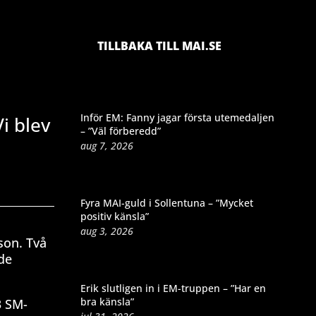
TILLBAKA TILL MAI.SE
Inför EM: Fanny jagar första utemedaljen
i blev
– ”Väl förberedd”
aug 7, 2026
Fyra MAI-guld i Sollentuna – ”Mycket
positiv känsla”
aug 3, 2026
son. Två
de
Erik slutligen in i EM-truppen – ”Har en
bra känsla”
3 SM-