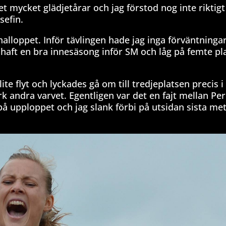
det mycket glädjetårar och jag förstod nog inte riktig
sefin.
nalloppet. Inför tävlingen hade jag inga förväntningar
haft en bra innesäsong inför SM och låg på femte pla
lite flyt och lyckades gå om till tredjeplatsen precis i
k andra varvet. Egentligen var det en fajt mellan Per
på upploppet och jag slank förbi på utsidan sista me